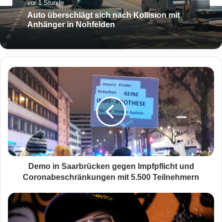
Aktuell
vor 1 Stunde
vor 2 Stunden
Auto überschlägt sich nach Kollision mit
Anhänger in Nohfelden
Mitten in der Nacht: Feuer erfasst
D
Mehrfamilienhaus in Saarlouis
e
m
o
i
n
S
a
a
r
Demo in Saarbrücken gegen Impfpflicht und
b
Coronabeschränkungen mit 5.500 Teilnehmern
r
ü
M
c
a
k
n