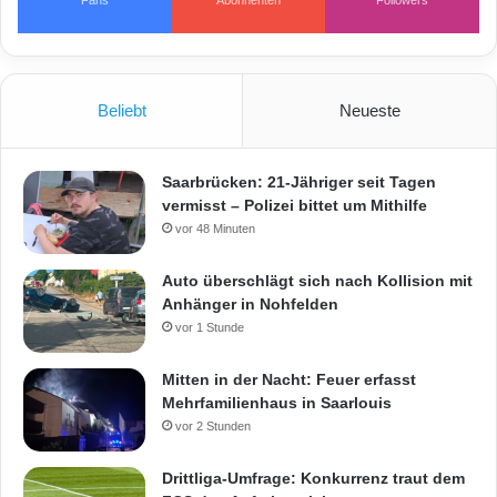
e
n
Beliebt
Neueste
Saarbrücken: 21-Jähriger seit Tagen
vermisst – Polizei bittet um Mithilfe
vor 48 Minuten
Auto überschlägt sich nach Kollision mit
Anhänger in Nohfelden
vor 1 Stunde
Mitten in der Nacht: Feuer erfasst
Mehrfamilienhaus in Saarlouis
vor 2 Stunden
Drittliga-Umfrage: Konkurrenz traut dem