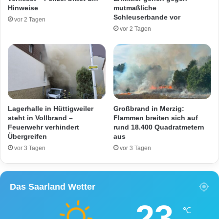
C
n
Hinweise
mutmaßliche
o
n
Schleuserbande vor
vor 2 Tagen
r
a
vor 2 Tagen
o
u
n
f
a
D
b
r
e
o
s
g
c
e
h
n
Lagerhalle in Hüttigweiler
Großbrand in Merzig:
r
(
steht in Vollbrand –
Flammen breiten sich auf
ä
Feuerwehr verhindert
rund 18.400 Quadratmetern
3
Übergreifen
aus
n
5
k
)
vor 3 Tagen
vor 3 Tagen
u
b
n
e
g
i
Das Saarland Wetter
e
P
n
o
23
m
l
℃
i