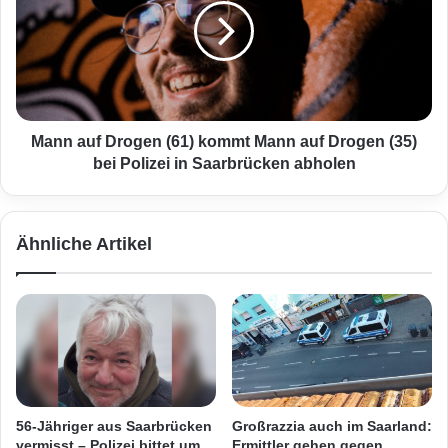
e
n
n
a
g
u
e
f
g
D
e
r
n
o
Mann auf Drogen (61) kommt Mann auf Drogen (35)
I
g
bei Polizei in Saarbrücken abholen
m
e
p
n
f
(
Ähnliche Artikel
p
6
f
1
l
)
i
k
c
o
h
m
t
m
u
t
n
M
56-Jähriger aus Saarbrücken
Großrazzia auch im Saarland:
d
a
vermisst – Polizei bittet um
Ermittler gehen gegen