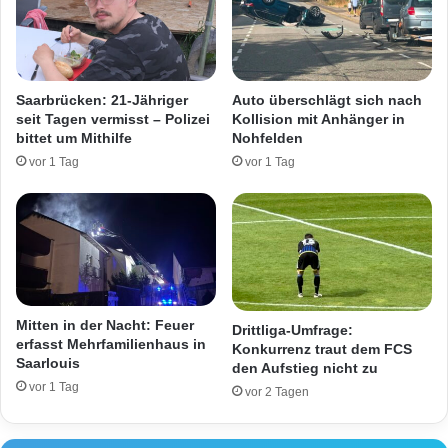
t
t
e
e
n
i
M
n
a
a
Saarbrücken: 21-Jähriger
Auto überschlägt sich nach
n
u
seit Tagen vermisst – Polizei
Kollision mit Anhänger in
n
f
bittet um Mithilfe
Nohfelden
v
1
vor 1 Tag
vor 1 Tag
o
3
r
-
d
J
e
ä
m
h
E
r
r
i
t
g
Mitten in der Nacht: Feuer
Drittliga-Umfrage:
r
e
erfasst Mehrfamilienhaus in
Konkurrenz traut dem FCS
i
n
Saarlouis
den Aufstieg nicht zu
n
u
vor 1 Tag
vor 2 Tagen
k
n
e
d
n
v