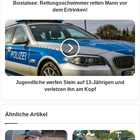
:
Bostalsee: Rettungsschwimmer retten Mann vor
R
dem Ertrinken!
e
t
J
t
u
u
g
n
e
g
n
s
d
s
l
c
i
h
c
w
h
Jugendliche werfen Stein auf 13-Jährigen und
i
e
verletzen ihn am Kopf
m
w
m
e
e
r
Ähnliche Artikel
r
f
r
e
e
n
t
S