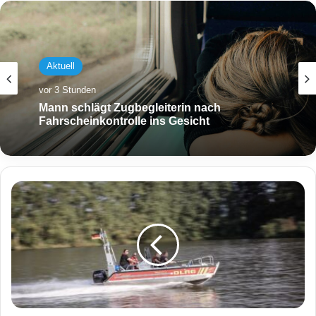
Aktuell
vor 3 Stunden
Mann schlägt Zugbegleiterin nach
Fahrscheinkontrolle ins Gesicht
B
o
s
t
a
l
s
e
e