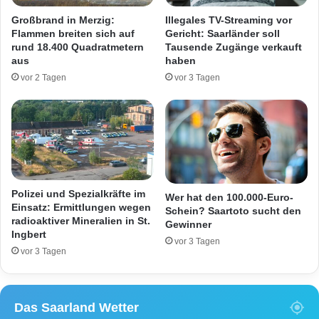
g
b
Großbrand in Merzig:
Illegales TV-Streaming vor
e
a
Flammen breiten sich auf
Gericht: Saarländer soll
r
l
rund 18.400 Quadratmetern
Tausende Zugänge verkauft
s
l
aus
haben
t
s
vor 2 Tagen
vor 3 Tagen
i
c
r
h
b
l
t
ä
n
g
o
e
c
r
h
u
Polizei und Spezialkräfte im
Wer hat den 100.000-Euro-
a
n
Einsatz: Ermittlungen wegen
Schein? Saartoto sucht den
m
radioaktiver Mineralien in St.
d
Gewinner
Ingbert
U
M
vor 3 Tagen
n
e
vor 3 Tagen
f
s
a
s
l
e
Das Saarland Wetter
l
r