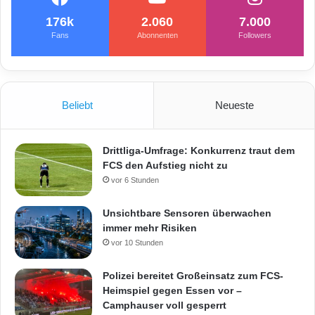
n
d
176k
2.060
7.000
e
Fans
Abonnenten
Followers
r
I
n
n
Beliebt
Neueste
e
n
s
t
Drittliga-Umfrage: Konkurrenz traut dem
a
FCS den Aufstieg nicht zu
d
vor 6 Stunden
t
!
Unsichtbare Sensoren überwachen
immer mehr Risiken
vor 10 Stunden
Polizei bereitet Großeinsatz zum FCS-
Heimspiel gegen Essen vor –
Camphauser voll gesperrt