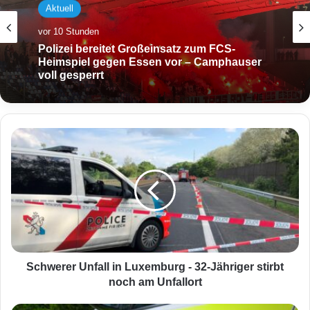
Aktuell
vor 10 Stunden
Polizei bereitet Großeinsatz zum FCS-
Heimspiel gegen Essen vor – Camphauser
voll gesperrt
S
c
h
w
e
r
e
r
U
n
Schwerer Unfall in Luxemburg - 32-Jähriger stirbt
f
noch am Unfallort
a
l