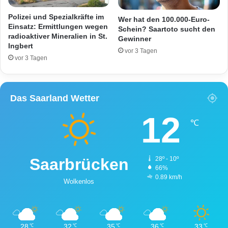
e
i
e
t
Polizei und Spezialkräfte im
Wer hat den 100.000-Euro-
d
i
Einsatz: Ermittlungen wegen
Schein? Saartoto sucht den
a
radioaktiver Mineralien in St.
n
Gewinner
Ingbert
s
H
vor 3 Tagen
L
o
vor 3 Tagen
e
m
b
b
e
u
Das Saarland Wetter
n
r
g
12
e
℃
s
k
a
Saarbrücken
28º - 10º
l
66%
i
0.89 km/h
Wolkenlos
e
r
t
28
32
35
36
33
℃
℃
℃
℃
℃