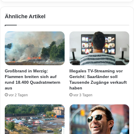
c
i
h
n
Ähnliche Artikel
t
e
s
M
c
e
h
s
w
s
i
e
m
r
m
a
e
t
Großbrand in Merzig:
Illegales TV-Streaming vor
r
t
Flammen breiten sich auf
Gericht: Saarländer soll
i
a
rund 18.400 Quadratmetern
Tausende Zugänge verkauft
m
c
aus
haben
B
k
vor 2 Tagen
vor 3 Tagen
o
e
s
-
t
S
a
t
l
r
s
e