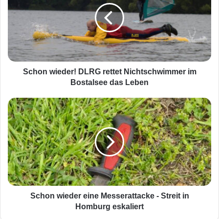
o
n
w
i
e
d
e
Schon wieder! DLRG rettet Nichtschwimmer im
r
Bostalsee das Leben
!
D
S
L
c
R
h
G
o
r
n
e
w
t
i
t
e
e
d
t
e
Schon wieder eine Messerattacke - Streit in
N
r
Homburg eskaliert
i
e