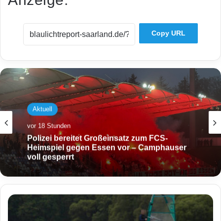
Copy URL
Aktuell
vor 18 Stunden
Polizei bereitet Großeinsatz zum FCS-
Heimspiel gegen Essen vor – Camphauser
voll gesperrt
S
c
h