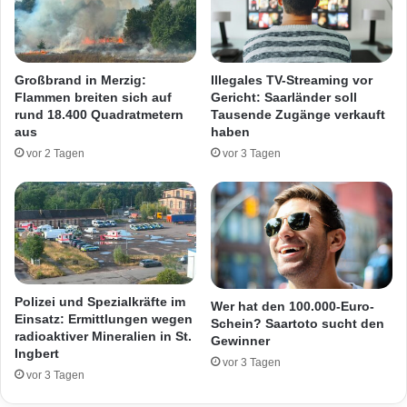
a
c
u
h
f
i
B
e
Großbrand in Merzig:
Illegales TV-Streaming vor
l
d
Flammen breiten sich auf
Gericht: Saarländer soll
u
:
rund 18.400 Quadratmetern
Tausende Zugänge verkauft
m
K
aus
haben
e
l
vor 2 Tagen
vor 3 Tagen
n
e
"
i
R
n
u
k
p
i
p
n
"
d
i
e
Polizei und Spezialkräfte im
Wer hat den 100.000-Euro-
n
r
Einsatz: Ermittlungen wegen
Schein? Saartoto sucht den
B
radioaktiver Mineralien in St.
l
Gewinner
Ingbert
u
e
vor 3 Tagen
r
i
vor 3 Tagen
b
d