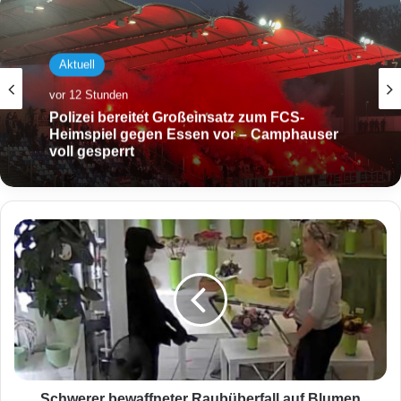
Aktuell
vor 12 Stunden
Polizei bereitet Großeinsatz zum FCS-
Heimspiel gegen Essen vor – Camphauser
voll gesperrt
S
c
h
w
e
r
e
r
b
e
Schwerer bewaffneter Raubüberfall auf Blumen