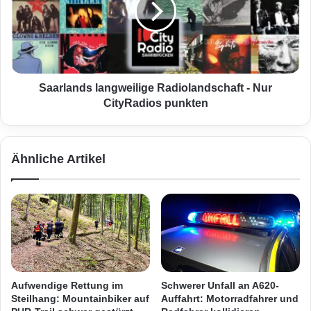
a
l
g
a
d
n
e
d
s
s
G
l
Saarlands langweilige Radiolandschaft - Nur
a
a
CityRadios punkten
z
n
a
g
-
w
Ähnliche Artikel
K
e
r
i
i
l
e
i
g
g
s
e
s
R
o
a
r
d
Aufwendige Rettung im
Schwerer Unfall an A620-
g
i
Steilhang: Mountainbiker auf
Auffahrt: Motorradfahrer und
t
o