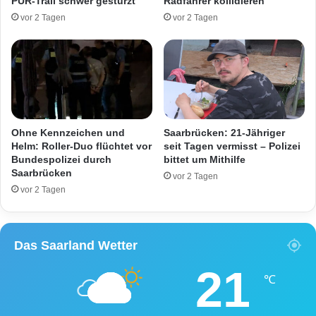
PUR-Trail schwer gestürzt
Radfahrer kollidieren
f
l
vor 2 Tagen
vor 2 Tagen
ü
a
r
n
A
d
u
s
f
c
r
h
u
a
h
f
Ohne Kennzeichen und
Saarbrücken: 21-Jähriger
r
t
Helm: Roller-Duo flüchtet vor
seit Tagen vermisst – Polizei
-
Bundespolizei durch
bittet um Mithilfe
Saarbrücken
N
vor 2 Tagen
u
vor 2 Tagen
r
C
i
Das Saarland Wetter
t
y
21
R
℃
a
d