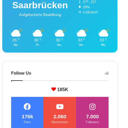
Saarbrücken
27º - 21º
29%
2.68 km/h
Aufgelockerte Bewölkung
26
30
30
33
33
℃
℃
℃
℃
℃
Do.
Fr.
Sa.
So.
Mo.
Follow Us
185K
176k
2.060
7.000
Fans
Abonnenten
Followers