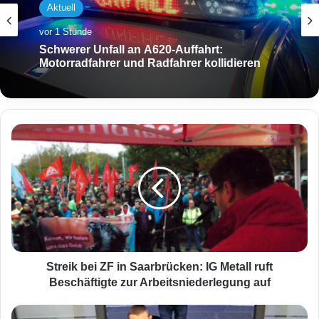
Aktuell
vor 1 Stunde
Schwerer Unfall an A620-Auffahrt:
Motorradfahrer und Radfahrer kollidieren
S
t
r
e
i
k
b
e
i
Z
Streik bei ZF in Saarbrücken: IG Metall ruft
F
Beschäftigte zur Arbeitsniederlegung auf
i
n
R