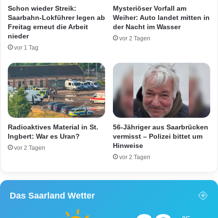
u
)
Schon wieder Streik:
Mysteriöser Vorfall am
f
v
Saarbahn-Lokführer legen ab
Weiher: Auto landet mitten in
t
e
Freitag erneut die Arbeit
der Nacht im Wasser
B
r
nieder
vor 2 Tagen
e
m
vor 1 Tag
s
i
c
s
h
s
ä
t
f
!
t
M
i
o
g
b
Radioaktives Material in St.
56-Jähriger aus Saarbrücken
t
i
Ingbert: War es Uran?
vermisst – Polizei bittet um
e
Hinweise
l
vor 2 Tagen
z
t
vor 2 Tagen
u
e
r
l
A
e
Das Saarland Wetter
r
f
b
o
e
n