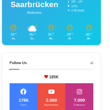
Saarbrücken
33º - 15º
12%
2.56 km/h
Wolkenlos
33
35
35
29
30
℃
℃
℃
℃
℃
Sa.
So.
Mo.
Di.
Mi.
Follow Us
185K
176k
2.060
7.000
Fans
Abonnenten
Followers