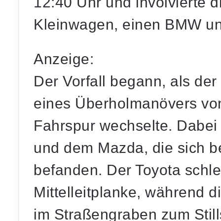
12:40 Uhr und involvierte 
Kleinwagen, einen BMW un
Anzeige:
Der Vorfall begann, als de
eines Überholmanövers von 
Fahrspur wechselte. Dabei 
und dem Mazda, die sich be
befanden. Der Toyota schle
Mittelleitplanke, während 
im Straßengraben zum Stil