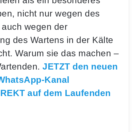
vielen als ein besonderes
iben, nicht nur wegen des
n auch wegen der
ng des Wartens in der Kälte
icht. Warum sie das machen –
Mysteriöser Vorfall am Weiher: Auto landet
Wartenden.
JETZT den neuen
mitten in der Nacht im Wasser
 WhatsApp-Kanal
Radioaktives Material in St. Ingbert: War es
IREKT auf dem Laufenden
Uran?
56-Jähriger aus Saarbrücken vermisst –
Polizei bittet um Hinweise