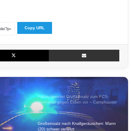
Großrazzia auch im Saarland: Ermittler
gehen gegen mutmaßliche Schleuserbande
vor
Copy URL
Lagerhalle in Hüttigweiler steht in Vollbrand
– Feuerwehr verhindert Übergreifen
X
Teile per E-Mail
Drittliga-Umfrage: Konkurrenz traut dem
FCS den Aufstieg nicht zu
Polizei bereitet Großeinsatz zum FCS-
Heimspiel gegen Essen vor – Camphauser
voll gesperrt
Großeinsatz nach Knallgeräuschen: Mann
(20) schwer verletzt