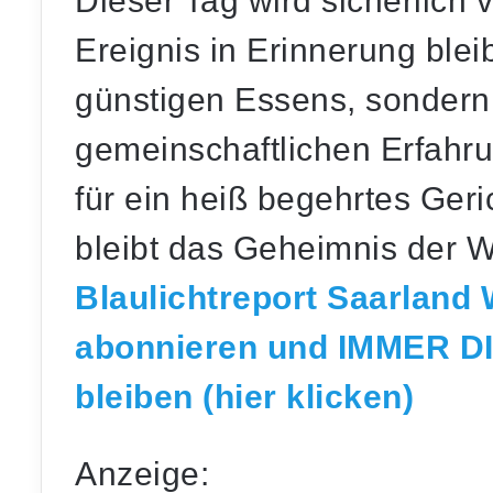
Dieser Tag wird sicherlich 
Ereignis in Erinnerung ble
günstigen Essens, sonder
gemeinschaftlichen Erfahru
für ein heiß begehrtes Ger
bleibt das Geheimnis der 
Blaulichtreport Saarland
abonnieren und IMMER D
bleiben (hier klicken)
Anzeige: