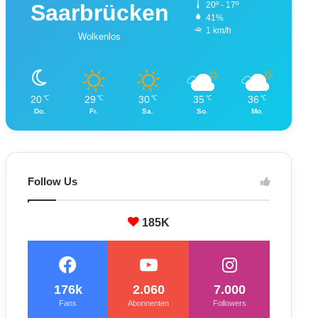
Saarbrücken
20º - 17º
41%
1 km/h
Wolkenlos
20
29
30
35
36
℃
℃
℃
℃
℃
Do.
Fr.
Sa.
So.
Mo.
Follow Us
185K
176k
2.060
7.000
Fans
Abonnenten
Followers