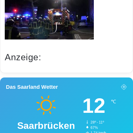
Anzeige:
Das Saarland Wetter
12
℃
Saarbrücken
28º - 11º
67%
1.74 km/h