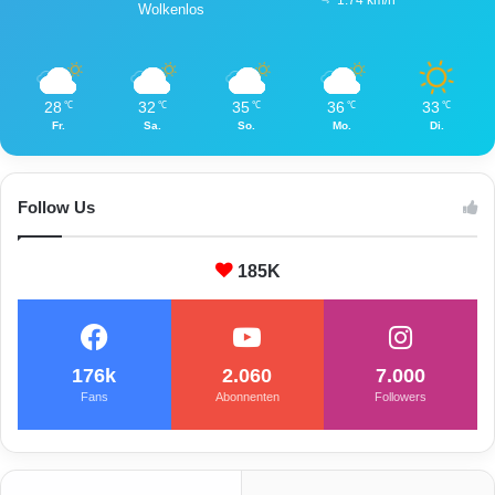
Wolkenlos
28
32
35
36
33
℃
℃
℃
℃
℃
Fr.
Sa.
So.
Mo.
Di.
Follow Us
185K
176k
2.060
7.000
Fans
Abonnenten
Followers