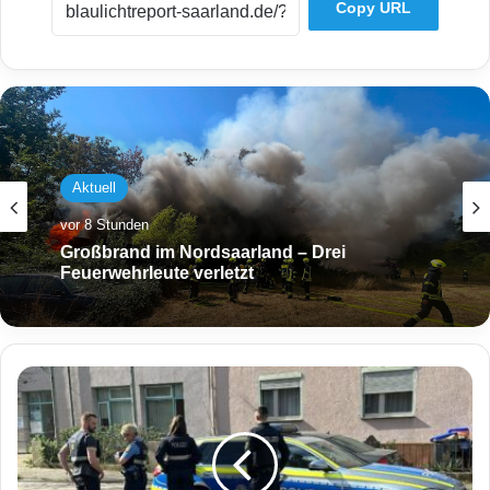
Copy URL
Aktuell
vor 8 Stunden
Großbrand im Nordsaarland – Drei
Feuerwehrleute verletzt
N
a
c
h
s