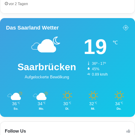
i
r
vor 2 Tagen
g
l
e
e
r
t
Das Saarland Wetter
g
z
e
t
19
s
!
℃
c
h
n
Saarbrücken
36º - 17º
a
45%
p
0.89 km/h
Aufgelockerte Bewölkung
p
t
!
36
34
30
32
34
℃
℃
℃
℃
℃
So.
Mo.
Di.
Mi.
Do.
Follow Us