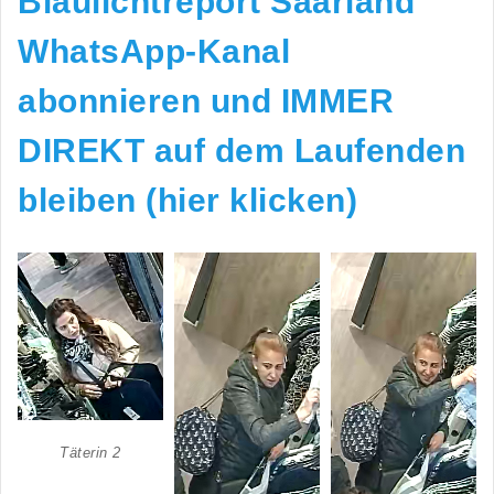
Blaulichtreport Saarland
WhatsApp-Kanal
abonnieren und IMMER
DIREKT auf dem Laufenden
bleiben (hier klicken)
Täterin 2