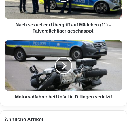
e
x
u
e
l
Nach sexuellem Übergriff auf Mädchen (11) –
l
Tatverdächtiger geschnappt!
e
m
M
Ü
o
b
t
e
o
r
r
g
r
r
a
i
d
f
f
f
a
Motorradfahrer bei Unfall in Dillingen verletzt!
a
h
u
r
f
e
Ähnliche Artikel
M
r
ä
b