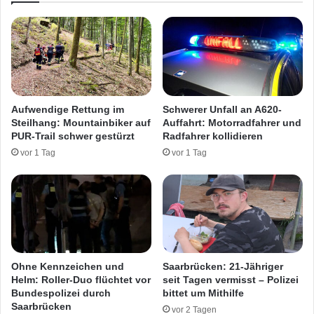
d
e
c
i
h
U
e
n
n
f
(
a
1
l
Aufwendige Rettung im
Schwerer Unfall an A620-
1
l
Steilhang: Mountainbiker auf
Auffahrt: Motorradfahrer und
)
i
PUR-Trail schwer gestürzt
Radfahrer kollidieren
–
n
vor 1 Tag
vor 1 Tag
T
D
a
i
t
l
v
l
e
i
r
n
d
g
ä
e
Ohne Kennzeichen und
Saarbrücken: 21-Jähriger
c
n
Helm: Roller-Duo flüchtet vor
seit Tagen vermisst – Polizei
h
v
Bundespolizei durch
bittet um Mithilfe
t
Saarbrücken
e
vor 2 Tagen