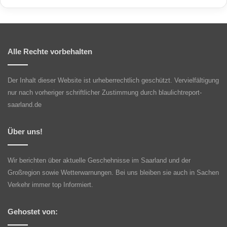
Alle Rechte vorbehalten
Der Inhalt dieser Website ist urheberrechtlich geschützt. Vervielfältigung
nur nach vorheriger schriftlicher Zustimmung durch blaulichtreport-
saarland.de
Über uns!
Wir berichten über aktuelle Geschehnisse im Saarland und der
Großregion sowie Wetterwarnungen. Bei uns bleiben sie auch in Sachen
Verkehr immer top Informiert.
Gehostet von: