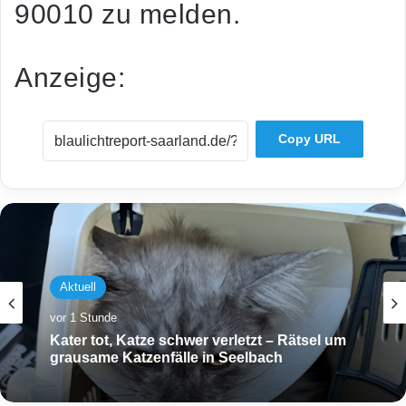
90010 zu melden.
Anzeige:
Copy URL
Aktuell
vor 1 Stunde
Aktuell
Kater tot, Katze schwer verletzt – Rätsel um
vor 2 Stunden
grausame Katzenfälle in Seelbach