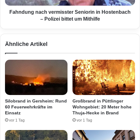
p
n
i
a
Fahndung nach vermisster Seniorin in Hostenbach
c
c
– Polizei bittet um Mithilfe
o
h
-
v
F
e
Ähnliche Artikel
i
r
l
m
i
i
a
s
l
s
e
t
-
e
W
r
e
S
Silobrand in Gersheim: Rund
Großbrand in Püttlinger
r
e
60 Feuerwehrkräfte im
Wohngebiet: 20 Meter hohe
k
n
Einsatz
Thuja-Hecke in Brand
e
i
vor 1 Tag
vor 1 Tag
n
o
n
r
t
i