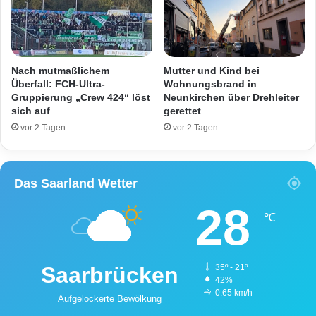
d
n
e
i
n
n
T
H
ä
o
Nach mutmaßlichem
Mutter und Kind bei
t
s
Überfall: FCH-Ultra-
Wohnungsbrand in
e
t
Gruppierung „Crew 424“ löst
Neunkirchen über Drehleiter
r
sich auf
gerettet
e
?
n
vor 2 Tagen
vor 2 Tagen
b
a
c
Das Saarland Wetter
h
–
28
P
℃
o
l
i
Saarbrücken
35º - 21º
z
42%
e
0.65 km/h
Aufgelockerte Bewölkung
i