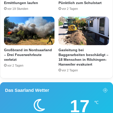
e
u
Ermittlungen laufen
Pünktlich zum Schulstart
m
t
vor 19 Stunden
vor 2 Tagen
m
s
t
c
u
h
n
l
d
a
v
n
e
d
r
:
Großbrand im Nordsaarland
Gasleitung bei
l
D
– Drei Feuerwehrleute
Baggerarbeiten beschädigt –
e
e
verletzt
18 Menschen in Rilchingen-
t
Hanweiler evakuiert
r
vor 2 Tagen
z
g
vor 2 Tagen
t
r
o
ß
Das Saarland Wetter
e
R
17
a
℃
t
g