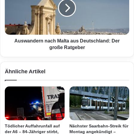
n
w
h
a
a
n
u
d
s
e
–
r
F
n
Auswandern nach Malta aus Deutschland: Der
a
n
große Ratgeber
h
a
r
c
e
h
Ähnliche Artikel
r
M
i
a
n
l
e
t
i
a
n
a
g
u
e
s
k
D
Tödlicher Auffahrunfall auf
Nächster Saarbahn-Streik für
l
e
der A6 – 84-Jähriger stirbt,
Montag angekündigt –