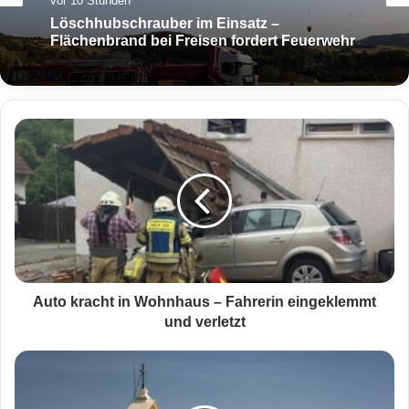
vor 10 Stunden
Löschhubschrauber im Einsatz –
Flächenbrand bei Freisen fordert Feuerwehr
A
u
t
o
k
r
a
c
h
t
Auto kracht in Wohnhaus – Fahrerin eingeklemmt
i
und verletzt
n
W
A
o
u
h
s