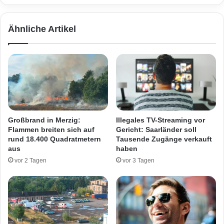
u
M
n
e
Ähnliche Artikel
g
s
i
s
n
e
D
r
u
a
d
n
w
g
e
r
i
i
Großbrand in Merzig:
Illegales TV-Streaming vor
l
f
Flammen breiten sich auf
Gericht: Saarländer soll
e
f
rund 18.400 Quadratmetern
Tausende Zugänge verkauft
r
g
aus
haben
n
e
vor 2 Tagen
vor 3 Tagen
a
s
c
t
h
e
C
r
r
n
a
: