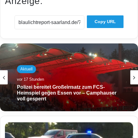
Anzeige:
Copy URL
Aktuell
vor 17 Stunden
Polizei bereitet Großeinsatz zum FCS-
Heimspiel gegen Essen vor – Camphauser
voll gesperrt
S
t