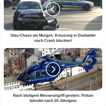
a
u
-
C
h
a
o
s
Stau-Chaos am Morgen: Kreuzung in Dudweiler
a
nach Crash blockiert
m
M
N
o
a
r
c
g
h
e
b
n
l
:
u
K
t
r
i
e
g
Nach blutigem Messerangriff gestern: Polizei
u
e
fahndet nach 20-Jährigem
z
m