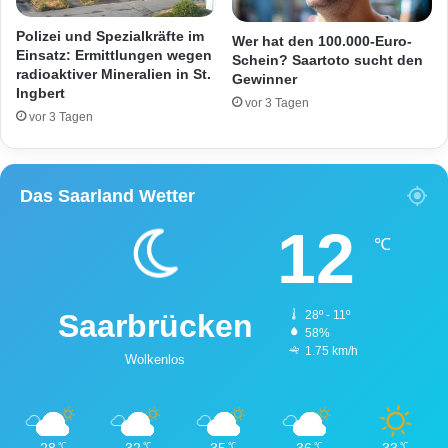
s
P
h
o
Polizei und Spezialkräfte im
Wer hat den 100.000-Euro-
b
l
Einsatz: Ermittlungen wegen
Schein? Saartoto sucht den
l
radioaktiver Mineralien in St.
i
Gewinner
Ingbert
o
z
vor 3 Tagen
c
e
vor 3 Tagen
k
i
i
f
e
a
Das Saarland Wetter
r
h
t
n
12
d
℃
e
t
n
Saarbrücken
28º - 11º
a
58%
c
1.75 km/h
Wolkenlos
h
2
0
-
28
32
35
36
33
℃
℃
℃
℃
℃