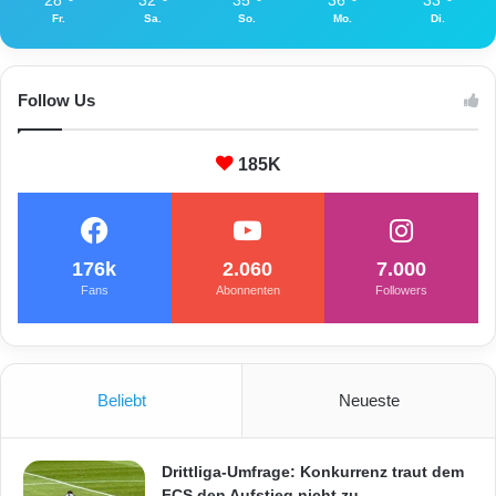
J
Fr.
Sa.
So.
Mo.
Di.
ä
h
r
i
Follow Us
g
e
185K
m
176k
2.060
7.000
Fans
Abonnenten
Followers
Beliebt
Neueste
Drittliga-Umfrage: Konkurrenz traut dem
FCS den Aufstieg nicht zu