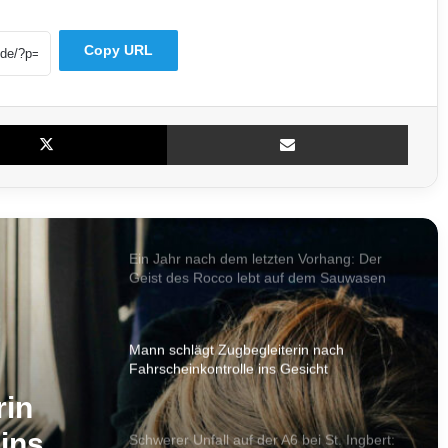
Mountainbiker auf PUR-Trail schwer
gestürzt
Copy URL
Schwerer Unfall an A620-Auffahrt:
Motorradfahrer und Radfahrer kollidieren
X
Teile per E-Mail
Ohne Kennzeichen und Helm: Roller-Duo
flüchtet vor Bundespolizei durch
Saarbrücken
Ein Jahr nach dem letzten Vorhang: Der
Geist des Rocco lebt auf dem Sauwasen
weiter
Mann schlägt Zugbegleiterin nach
Fahrscheinkontrolle ins Gesicht
rin
ins
Schwerer Unfall auf der A6 bei St. Ingbert: