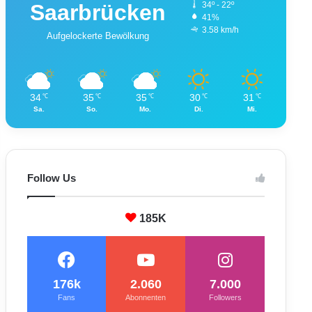
Saarbrücken
34º - 22º
41%
3.58 km/h
Aufgelockerte Bewölkung
34
35
35
30
31
℃
℃
℃
℃
℃
Sa.
So.
Mo.
Di.
Mi.
Follow Us
185K
176k
2.060
7.000
Fans
Abonnenten
Followers