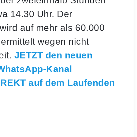
über
zweieinhalb Stunden
twa 14.30 Uhr. Der
ird auf mehr als 60.000
 ermittelt wegen nicht
eit.
JETZT den neuen
 WhatsApp-Kanal
Nach mutmaßlichem Überfall: FCH-Ultra-
IREKT auf dem Laufenden
Gruppierung „Crew 424“ löst sich auf
Mutter und Kind bei Wohnungsbrand in
Neunkirchen über Drehleiter gerettet
Aufwendige Rettung im Steilhang: