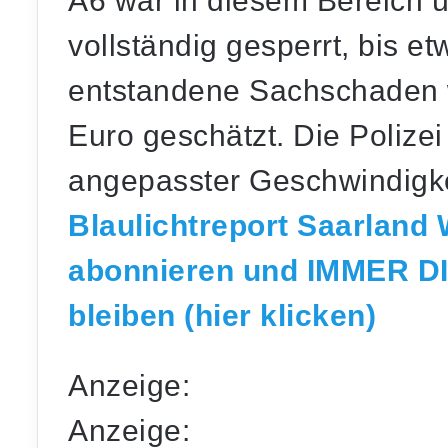
A6 war in diesem Bereich 
vollständig gesperrt
, bis e
entstandene
Sachschaden w
Euro
geschätzt. Die Polizei
angepasster Geschwindigk
Blaulichtreport Saarland
abonnieren und IMMER D
bleiben (hier klicken)
Anzeige:
Anzeige: