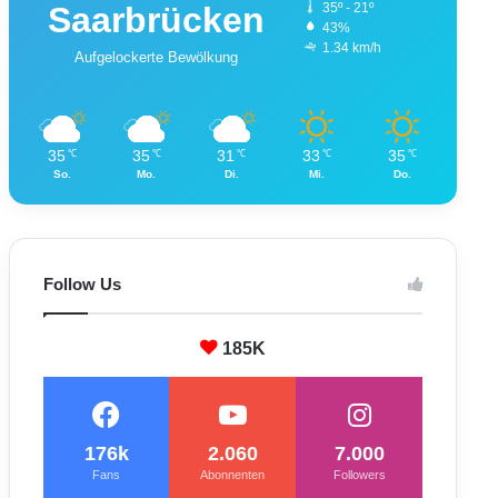
Saarbrücken
35º - 21º
43%
1.34 km/h
Aufgelockerte Bewölkung
35
35
31
33
35
℃
℃
℃
℃
℃
So.
Mo.
Di.
Mi.
Do.
Follow Us
185K
176k
2.060
7.000
Fans
Abonnenten
Followers