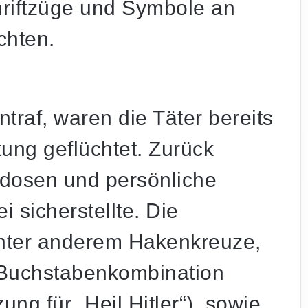
riftzüge und Symbole an
chten.
intraf, waren die Täter bereits
ung geflüchtet. Zurück
dosen und persönliche
i sicherstellte. Die
nter anderem Hakenkreuze,
ie Buchstabenkombination
ng für „Heil Hitler“), sowie