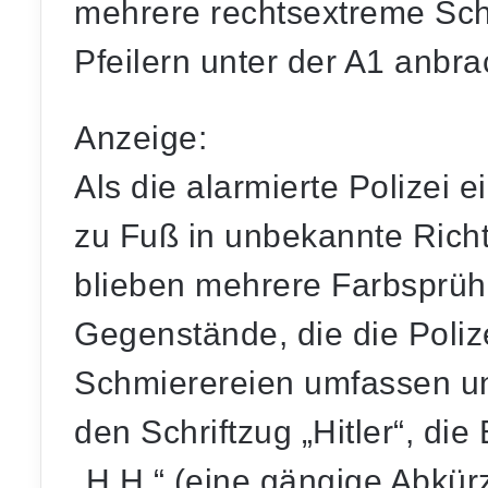
mehrere rechtsextreme Sch
Pfeilern unter der A1 anbra
Anzeige:
Als die alarmierte Polizei e
zu Fuß in unbekannte Richt
blieben mehrere Farbsprüh
Gegenstände, die die Polize
Schmierereien umfassen u
den Schriftzug „Hitler“, d
„H.H.“ (eine gängige Abkürzu