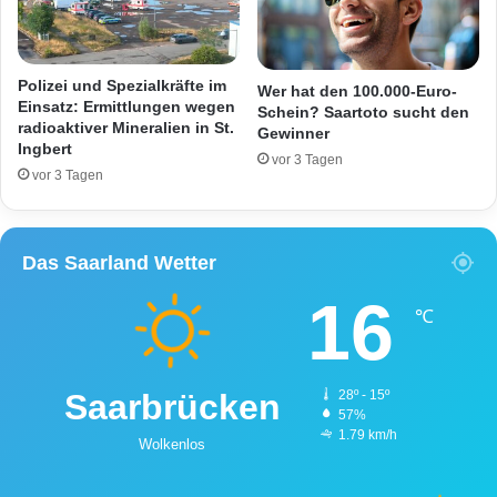
i
V
m
e
s
r
p
k
Polizei und Spezialkräfte im
Wer hat den 100.000-Euro-
i
e
Einsatz: Ermittlungen wegen
Schein? Saartoto sucht den
e
radioaktiver Mineralien in St.
h
Gewinner
Ingbert
l
r
vor 3 Tagen
d
s
vor 3 Tagen
e
s
r
i
S
t
Das Saarland Wetter
V
u
E
a
16
l
t
℃
v
i
e
o
r
n
Saarbrücken
28º - 15º
s
a
57%
b
n
1.79 km/h
Wolkenlos
e
B
r
u