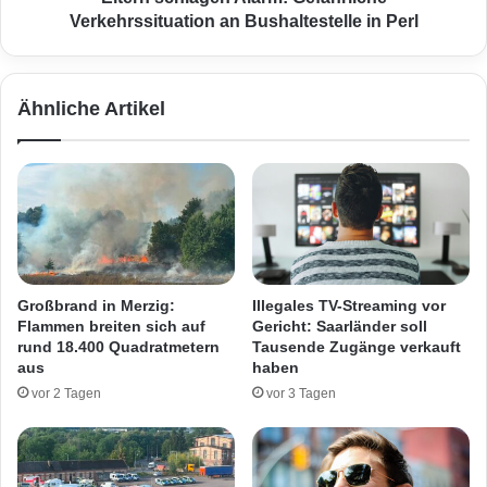
l
a
Verkehrssituation an Bushaltestelle in Perl
i
g
x
e
:
n
Ähnliche Artikel
T
A
y
l
p
a
i
r
s
m
i
:
e
G
r
e
u
f
Großbrand in Merzig:
Illegales TV-Streaming vor
n
ä
Flammen breiten sich auf
Gericht: Saarländer soll
g
h
rund 18.400 Quadratmetern
Tausende Zugänge verkauft
b
r
aus
haben
e
l
vor 2 Tagen
vor 3 Tagen
i
i
m
c
H
h
e
e