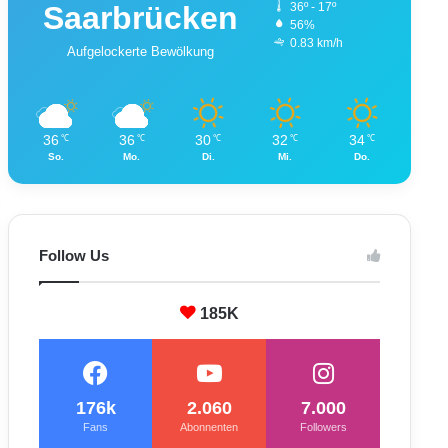
Saarbrücken
36º - 17º
56%
0.83 km/h
Aufgelockerte Bewölkung
36
36
30
32
34
℃
℃
℃
℃
℃
So.
Mo.
Di.
Mi.
Do.
Follow Us
185K
176k
2.060
7.000
Fans
Abonnenten
Followers