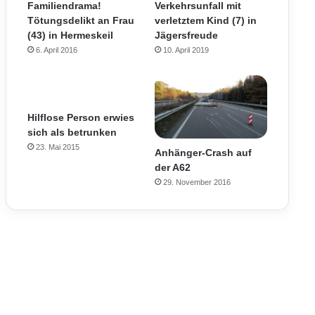
Familiendrama!
Verkehrsunfall mit
Tötungsdelikt an Frau
verletztem Kind (7) in
(43) in Hermeskeil
Jägersfreude
6. April 2016
10. April 2019
Hilflose Person erwies
sich als betrunken
23. Mai 2015
Anhänger-Crash auf
der A62
29. November 2016