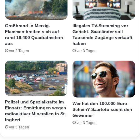
e
t
a
e
k
n
t
s
Großbrand in Merzig:
Illegales TV-Streaming vor
u
p
Flammen breiten sich auf
Gericht: Saarländer soll
e
r
rund 18.400 Quadratmetern
Tausende Zugänge verkauft
l
e
aus
haben
l
n
vor 2 Tagen
vor 3 Tagen
e
g
n
u
R
n
e
g
g
i
e
n
l
L
n
o
Polizei und Spezialkräfte im
Wer hat den 100.000-Euro-
i
s
Einsatz: Ermittlungen wegen
Schein? Saartoto sucht den
m
radioaktiver Mineralien in St.
h
Gewinner
Ingbert
S
e
vor 3 Tagen
a
i
vor 3 Tagen
a
m
r
-