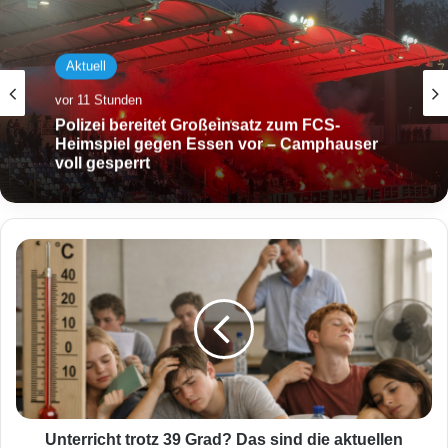
Aktuell
vor 11 Stunden
Polizei bereitet Großeinsatz zum FCS-
Heimspiel gegen Essen vor – Camphauser
voll gesperrt
U
n
t
e
r
r
i
c
h
t
Unterricht trotz 39 Grad? Das sind die aktuellen