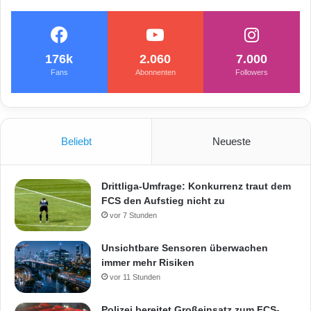
i
t
d
u
176k
2.060
7.000
n
Fans
Abonnenten
Followers
k
l
e
m
Beliebt
Neueste
F
a
h
r
Drittliga-Umfrage: Konkurrenz traut dem
z
FCS den Aufstieg nicht zu
e
vor 7 Stunden
u
g
Unsichtbare Sensoren überwachen
immer mehr Risiken
vor 11 Stunden
Polizei bereitet Großeinsatz zum FCS-