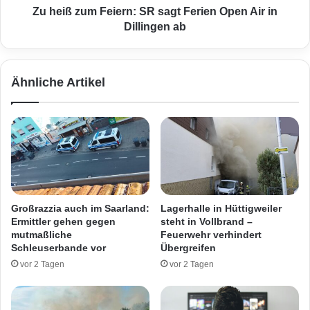
i
F
Zu heiß zum Feiern: SR sagt Ferien Open Air in
m
e
Dillingen ab
S
i
w
e
i
r
Ähnliche Artikel
m
n
m
:
i
S
n
R
g
s
p
a
o
g
o
t
l
F
Großrazzia auch im Saarland:
Lagerhalle in Hüttigweiler
–
e
Ermittler gehen gegen
steht in Vollbrand –
F
r
mutmaßliche
Feuerwehr verhindert
e
i
Schleuserbande vor
Übergreifen
u
e
vor 2 Tagen
vor 2 Tagen
e
n
r
O
w
p