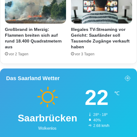
e
e
h
n
r
A
r
i
e
r
Großbrand in Merzig:
Illegales TV-Streaming vor
t
i
Flammen breiten sich auf
Gericht: Saarländer soll
t
rund 18.400 Quadratmetern
Tausende Zugänge verkauft
n
aus
haben
e
D
t
i
vor 2 Tagen
vor 3 Tagen
j
l
u
l
n
i
Das Saarland Wetter
g
n
e
g
22
n
e
℃
W
n
a
a
l
b
Saarbrücken
28º - 18º
d
40%
b
2.68 km/h
Wolkenlos
e
w