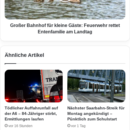
n
r
a
B
l
a
e
h
:
n
Großer Bahnhof für kleine Gäste: Feuerwehr rettet
N
h
Entenfamilie am Landtag
G
o
X
f
b
f
Ähnliche Artikel
e
ü
g
r
e
k
i
l
s
e
t
i
e
n
r
e
t
G
Tödlicher Auffahrunfall auf
Nächster Saarbahn-Streik für
j
ä
der A6 – 84-Jähriger stirbt,
Montag angekündigt –
u
s
Ermittlungen laufen
Pünktlich zum Schulstart
n
t
vor 16 Stunden
vor 1 Tag
g
e