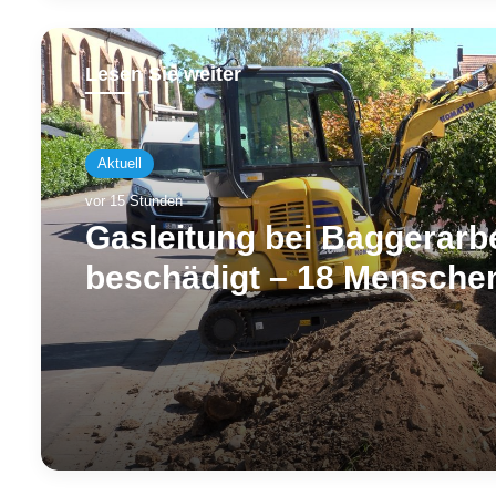
Lesen Sie weiter
Aktuell
vor 15 Stunden
Gasleitung bei Baggerarb
beschädigt – 18 Menschen
Rilchingen-Hanweiler evak