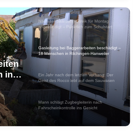
vermisst – Polizei bittet um Mithilfe
Nächster Saarbahn-Streik für Montag
angekündigt – Pünktlich zum Schulstart
Gasleitung bei Baggerarbeiten beschädigt –
18 Menschen in Rilchingen-Hanweiler
evakuiert
eiten
 in
Ein Jahr nach dem letzten Vorhang: Der
Geist des Rocco lebt auf dem Sauwasen
uiert
weiter
Mann schlägt Zugbegleiterin nach
Fahrscheinkontrolle ins Gesicht
Schwerer Unfall auf der A6 bei St. Ingbert: