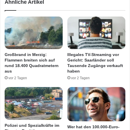
Ähnliche Artikel
n
f
G
i
r
z
e
w
n
a
o
n
b
d
l
e
e
r
Großbrand in Merzig:
Illegales TV-Streaming vor
g
u
Flammen breiten sich auf
Gericht: Saarländer soll
e
n
rund 18.400 Quadratmetern
Tausende Zugänge verkauft
f
g
aus
haben
a
a
vor 2 Tagen
vor 2 Tagen
s
n
s
l
t
ä
s
s
l
i
c
Polizei und Spezialkräfte im
Wer hat den 100.000-Euro-