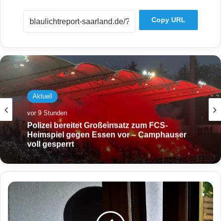
Copy URL
Aktuell
vor 9 Stunden
Polizei bereitet Großeinsatz zum FCS-
Heimspiel gegen Essen vor – Camphauser
voll gesperrt
C
h
e
f