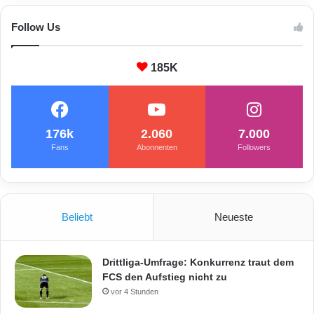
r
l
Follow Us
a
n
185K
d
“
176k
2.060
7.000
Fans
Abonnenten
Followers
Beliebt
Neueste
Drittliga-Umfrage: Konkurrenz traut dem
FCS den Aufstieg nicht zu
vor 4 Stunden