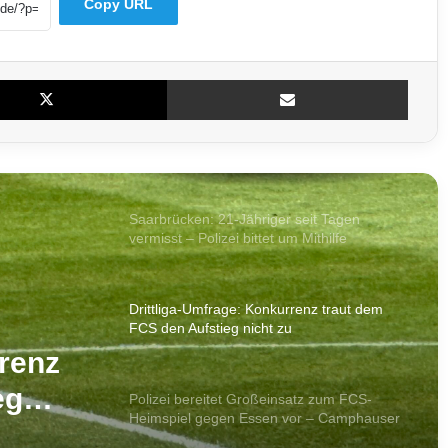
Copy URL
56-Jähriger aus Saarbrücken vermisst –
Polizei bittet um Hinweise
X
Teile per E-Mail
Großrazzia auch im Saarland: Ermittler
gehen gegen mutmaßliche Schleuserbande
vor
Saarbrücken: 21-Jähriger seit Tagen
vermisst – Polizei bittet um Mithilfe
Drittliga-Umfrage: Konkurrenz traut dem
FCS den Aufstieg nicht zu
rrenz
eg
Polizei bereitet Großeinsatz zum FCS-
Heimspiel gegen Essen vor – Camphauser
voll gesperrt