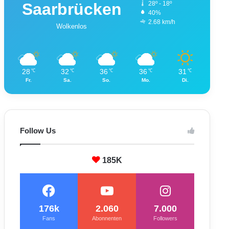
Saarbrücken
28º - 18º
40%
2.68 km/h
Wolkenlos
28
32
36
36
31
℃
℃
℃
℃
℃
Fr.
Sa.
So.
Mo.
Di.
Follow Us
185K
176k
2.060
7.000
Fans
Abonnenten
Followers