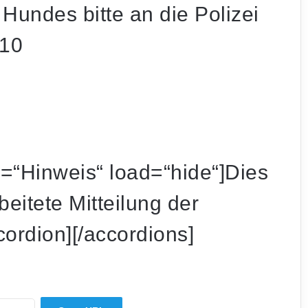
Hundes bitte an die Polizei
010
Schon wieder Streik: Saarbahn-Lokführer
legen ab Freitag erneut die Arbeit nieder
le=“Hinweis“ load=“hide“]Dies
beitete Mitteilung der
Mysteriöser Vorfall am Weiher: Auto landet
mitten in der Nacht im Wasser
cordion][/accordions]
Radioaktives Material in St. Ingbert: War es
Uran?