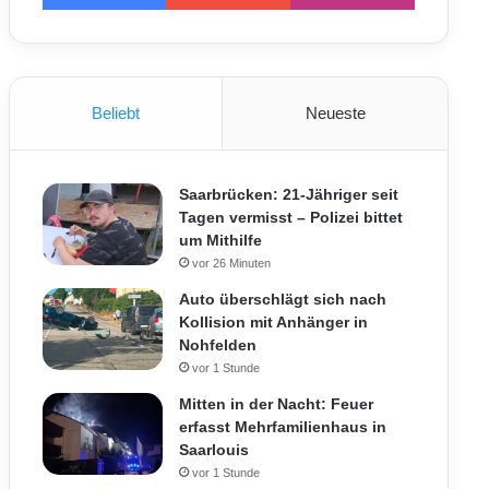
Beliebt
Neueste
Saarbrücken: 21-Jähriger seit
Tagen vermisst – Polizei bittet
um Mithilfe
vor 26 Minuten
Auto überschlägt sich nach
Kollision mit Anhänger in
Nohfelden
vor 1 Stunde
Mitten in der Nacht: Feuer
erfasst Mehrfamilienhaus in
Saarlouis
vor 1 Stunde