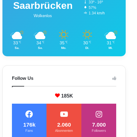
Saarbrücken
33º - 16º
57%
1.34 km/h
Wolkenlos
33
34
35
30
31
℃
℃
℃
℃
℃
Sa.
So.
Mo.
Di.
Mi.
Follow Us
185K
176k
2.060
7.000
Fans
Abonnenten
Followers