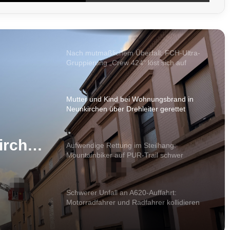
Polizei bereitet Großeinsatz zum FCS-
Heimspiel gegen Essen vor – Camphauser
voll gesperrt
Nach mutmaßlichem Überfall: FCH-Ultra-
Gruppierung „Crew 424“ löst sich auf
Mutter und Kind bei Wohnungsbrand in
Neunkirchen über Drehleiter gerettet
irchen
Aufwendige Rettung im Steilhang:
Mountainbiker auf PUR-Trail schwer
gestürzt
Schwerer Unfall an A620-Auffahrt:
Motorradfahrer und Radfahrer kollidieren