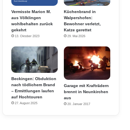
Vermisste Marion M.
Küchenbrand in
aus Völklingen
Walpershofen:
wohlbehalten zurück
Bewohner verletzt,
gekehrt
Katze gerettet
13. Oktober 2023
29. Mai 2026
Beckingen: Obduktion
nach tödlichem Brand
Garage mit Krafträdern
– Ermittlungen laufen
brennt in Neunkirchen
auf Hochtouren
aus
27. August 2025
20. Januar 2017