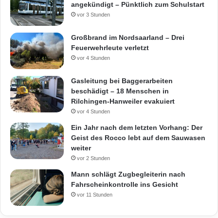
e
angekündigt – Pünktlich zum Schulstart
l
vor 3 Stunden
ä
n
Großbrand im Nordsaarland – Drei
d
Feuerwehrleute verletzt
e
vor 4 Stunden
Gasleitung bei Baggerarbeiten
beschädigt – 18 Menschen in
Rilchingen-Hanweiler evakuiert
vor 4 Stunden
Ein Jahr nach dem letzten Vorhang: Der
Geist des Rocco lebt auf dem Sauwasen
weiter
vor 2 Stunden
Mann schlägt Zugbegleiterin nach
Fahrscheinkontrolle ins Gesicht
vor 11 Stunden