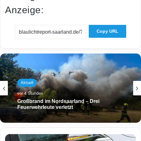
Anzeige:
Copy URL
Aktuell
vor 4 Stunden
Großbrand im Nordsaarland – Drei
Feuerwehrleute verletzt
T