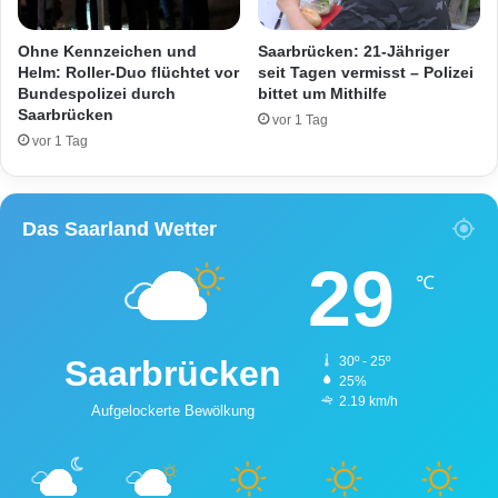
l
h
n
Ohne Kennzeichen und
Saarbrücken: 21-Jähriger
s
Helm: Roller-Duo flüchtet vor
seit Tagen vermisst – Polizei
t
Bundespolizei durch
bittet um Mithilfe
Saarbrücken
i
vor 1 Tag
c
vor 1 Tag
h
t
a
Das Saarland Wetter
u
f
29
M
℃
u
t
t
Saarbrücken
30º - 25º
e
25%
r
2.19 km/h
Aufgelockerte Bewölkung
e
i
n
-