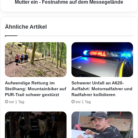
u
z
Mutter ein - Festnahme auf dem Messegelände
c
n
h
a
t
c
Ähnliche Artikel
e
h
m
F
E
a
i
m
n
i
b
l
r
i
u
e
c
n
Aufwendige Rettung im
Schwerer Unfall an A620-
h
s
Steilhang: Mountainbiker auf
Auffahrt: Motorradfahrer und
d
t
PUR-Trail schwer gestürzt
Radfahrer kollidieren
i
r
vor 1 Tag
vor 1 Tag
e
e
b
i
s
t
t
:
a
S
h
o