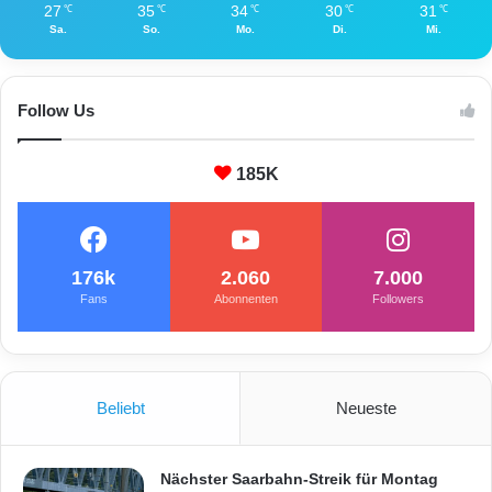
27
35
34
30
31
℃
℃
℃
℃
℃
F
Sa.
So.
Mo.
Di.
Mi.
e
s
t
n
Follow Us
a
h
185K
m
e
a
u
f
176k
2.060
7.000
d
Fans
Abonnenten
Followers
e
m
M
e
s
Beliebt
Neueste
s
e
g
Nächster Saarbahn-Streik für Montag