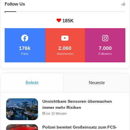
e
Follow Us
i
t
185K
176k
2.060
7.000
Fans
Abonnenten
Followers
Beliebt
Neueste
Unsichtbare Sensoren überwachen
immer mehr Risiken
vor 32 Minuten
Polizei bereitet Großeinsatz zum FCS-