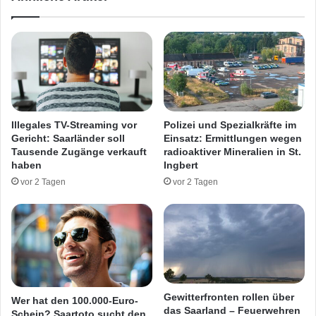
m
l
e
:
i
F
n
o
g
r
e
d
s
W
c
e
Illegales TV-Streaming vor
Polizei und Spezialkräfte im
h
r
Gericht: Saarländer soll
Einsatz: Ermittlungen wegen
l
k
Tausende Zugänge verkauft
radioaktiver Mineralien in St.
a
S
haben
Ingbert
g
a
vor 2 Tagen
vor 2 Tagen
e
a
n
r
l
o
u
i
s
s
Gewitterfronten rollen über
Wer hat den 100.000-Euro-
t
das Saarland – Feuerwehren
Schein? Saartoto sucht den