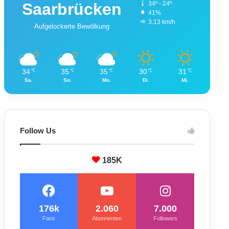
Saarbrücken
34º - 24º
41%
3.13 km/h
Aufgelockerte Bewölkung
34
35
35
30
31
℃
℃
℃
℃
℃
Sa.
So.
Mo.
Di.
Mi.
Follow Us
185K
176k
2.060
7.000
Fans
Abonnenten
Followers