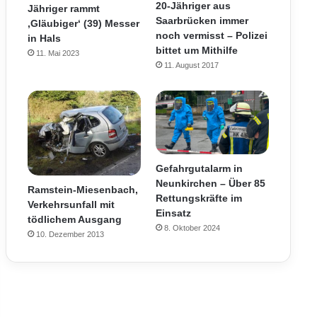
20-Jähriger aus
Jähriger rammt
Saarbrücken immer
‚Gläubiger‘ (39) Messer
noch vermisst – Polizei
in Hals
bittet um Mithilfe
11. Mai 2023
11. August 2017
Gefahrgutalarm in
Neunkirchen – Über 85
Ramstein-Miesenbach,
Rettungskräfte im
Verkehrsunfall mit
Einsatz
tödlichem Ausgang
8. Oktober 2024
10. Dezember 2013