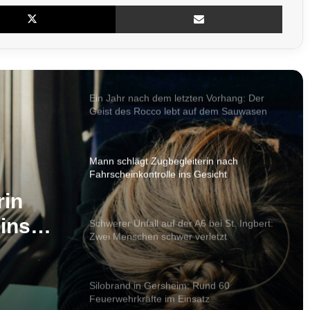
X
Teile per E-Mail
Ohne Kennzeichen und Helm: Roller-Duo
flüchtet vor Bundespolizei durch
Saarbrücken
Ein Jahr nach dem letzten Vorhang: Der
Geist des Rocco lebt auf dem Sauwasen
weiter
Mann schlägt Zugbegleiterin nach
Fahrscheinkontrolle ins Gesicht
rin
ins
Schwerer Unfall auf der A6 bei St. Ingbert:
Zwei Menschen schwer verletzt
Silobrand in Gersheim: Rund 60
Feuerwehrkräfte im Einsatz