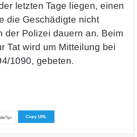
der letzten Tage liegen, einen
e die Geschädigte nicht
 der Polizei dauern an. Beim
Nach mutmaßlichem Überfall: FCH-Ultra-
 Tat wird um Mitteilung bei
Gruppierung „Crew 424“ löst sich auf
894/1090, gebeten.
Mutter und Kind bei Wohnungsbrand in
Neunkirchen über Drehleiter gerettet
Aufwendige Rettung im Steilhang:
Mountainbiker auf PUR-Trail schwer
gestürzt
Copy URL
Schwerer Unfall an A620-Auffahrt:
Motorradfahrer und Radfahrer kollidieren