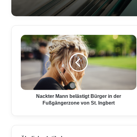
N
a
c
k
t
e
r
M
a
n
Nackter Mann belästigt Bürger in der
n
Fußgängerzone von St. Ingbert
b
e
l
ä
s