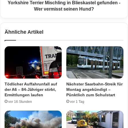
S
T
Yorkshire Terrier Mischling in Blieskastel gefunden -
c
e
Wer vermisst seinen Hund?
h
r
l
r
i
i
Ähnliche Artikel
m
e
m
r
e
M
r
i
e
s
s
c
p
h
a
l
s
i
Tödlicher Auffahrunfall auf
Nächster Saarbahn-Streik für
s
n
der A6 – 84-Jähriger stirbt,
Montag angekündigt –
i
g
Ermittlungen laufen
Pünktlich zum Schulstart
e
i
vor 16 Stunden
vor 1 Tag
r
n
t
B
.
l
.
i