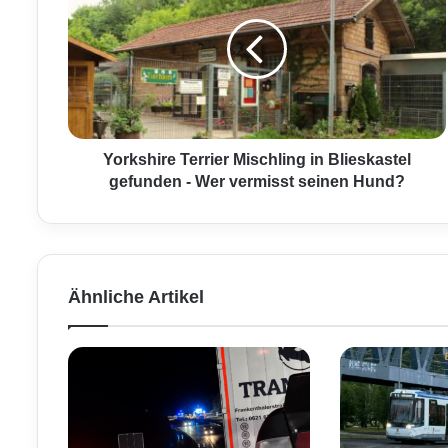
r
k
s
h
i
r
e
T
Yorkshire Terrier Mischling in Blieskastel
e
gefunden - Wer vermisst seinen Hund?
r
r
i
e
r
Ähnliche Artikel
M
i
s
c
h
l
i