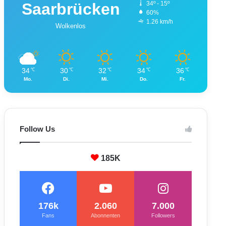
Saarbrücken
34º - 15º
60%
1.26 km/h
Wolkenlos
34
30
32
34
36
℃
℃
℃
℃
℃
Mo.
Di.
Mi.
Do.
Fr.
Follow Us
185K
176k
2.060
7.000
Fans
Abonnenten
Followers