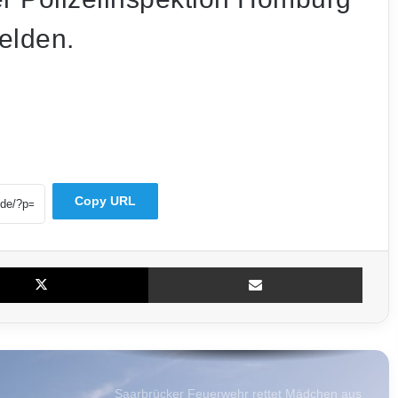
Polizei fordert Kostenbeteiligung der
Vereine
elden.
Saarland steuert auf Bilderbuch-
Sommerwoche zu: Sonne satt, Freibäder
voll und Schwenker an!
Pilot entdeckt Rauch aus der Luft:
Feuerwehr verhindert Waldbrand bei
Dirmingen
Copy URL
Kater tot, Katze schwer verletzt – Rätsel um
grausame Katzenfälle in Seelbach
X
Teile per E-Mail
Elfter Saarbahn-Streik trifft Schüler zum
Schulstart: Jetzt wächst der Frust
Saarbrücker Feuerwehr rettet Mädchen aus