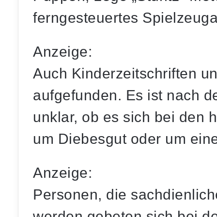
ferngesteuertes Spielzeuga
Anzeige:
Auch Kinderzeitschriften u
aufgefunden. Es ist nach d
unklar, ob es sich bei den
um Diebesgut oder um einen
Anzeige:
Personen, die sachdienlic
werden gebeten sich bei d