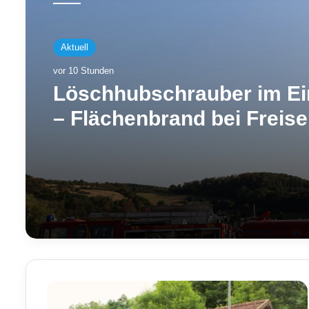
Aktuell
vor 10 Stunden
Löschhubschrauber im Ei
– Flächenbrand bei Freis
fordert Feuerwehr
Y
o