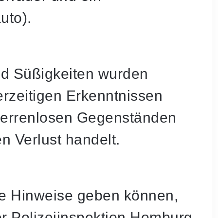
uto).
nd Süßigkeiten wurden
erzeitigen Erkenntnissen
 herrenlosen Gegenständen
 Verlust handelt.
he Hinweise geben können,
Pünktlich zum ersten FCS-Heimspiel:
er Polizeiinspektion Homburg