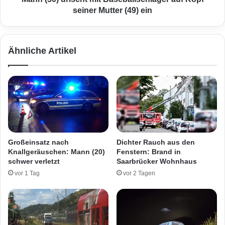
P
i
seiner Mutter (49) ein
o
s
l
c
i
h
Ähnliche Artikel
z
t
e
m
i
i
k
t
o
B
p
a
f
s
ü
e
b
b
Großeinsatz nach
Dichter Rauch aus den
e
a
Knallgeräuschen: Mann (20)
Fenstern: Brand in
r
l
schwer verletzt
Saarbrücker Wohnhaus
i
l
vor 1 Tag
vor 2 Tagen
m
s
U
c
n
h
t
l
e
ä