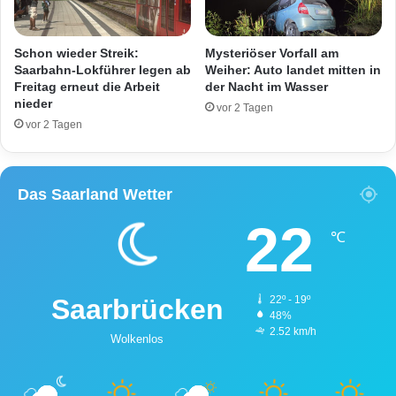
r
g
h
e
o
r
Schon wieder Streik:
Mysteriöser Vorfall am
l
a
Saarbahn-Lokführer legen ab
Weiher: Auto landet mitten in
z
u
Freitag erneut die Arbeit
der Nacht im Wasser
nieder
f
vor 2 Tagen
K
vor 2 Tagen
o
p
f
Das Saarland Wetter
s
e
22
i
℃
n
e
r
Saarbrücken
22º - 19º
M
48%
u
2.52 km/h
Wolkenlos
t
t
e