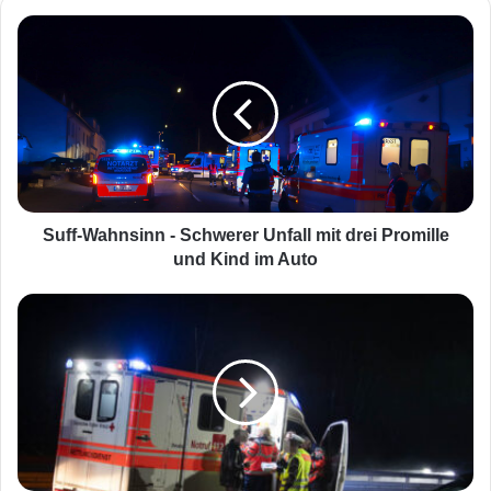
S
u
f
f
-
W
a
h
n
s
Suff-Wahnsinn - Schwerer Unfall mit drei Promille
i
und Kind im Auto
n
n
M
-
i
S
t
c
z
h
w
w
e
e
i
r
P
e
r