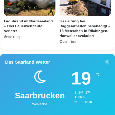
e
r
u
i
n
g
d
e
Großbrand im Nordsaarland
Gasleitung bei
K
r
– Drei Feuerwehrleute
Baggerarbeiten beschädigt –
i
v
verletzt
18 Menschen in Rilchingen-
n
Hanweiler evakuiert
e
vor 1 Tag
d
r
vor 1 Tag
i
u
m
r
A
s
Das Saarland Wetter
u
a
t
c
19
o
h
℃
t
s
c
Saarbrücken
34º - 17º
h
66%
w
1.12 km/h
Wolkenlos
e
r