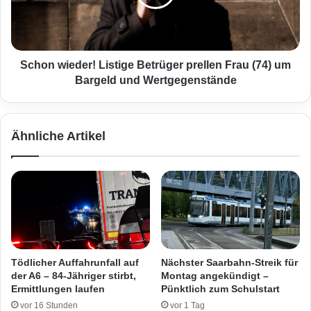
r
w
b
i
r
e
ü
d
c
e
Schon wieder! Listige Betrüger prellen Frau (74) um
k
r
Bargeld und Wertgegenstände
e
!
n
L
e
i
Ähnliche Artikel
n
s
t
t
d
i
e
g
c
e
k
B
t
e
-
t
I
r
Tödlicher Auffahrunfall auf
Nächster Saarbahn-Streik für
d
ü
der A6 – 84-Jähriger stirbt,
Montag angekündigt –
e
g
Ermittlungen laufen
Pünktlich zum Schulstart
n
e
vor 16 Stunden
vor 1 Tag
t