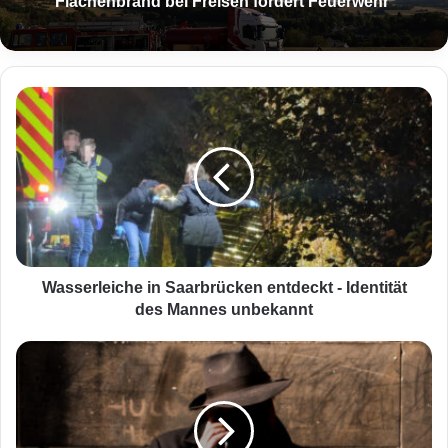
Flächenbrand bei Freisen fordert Feuerwehr
W
FCS feiert Traumstart – doch abseits des
a
Rasens kommt es zu Fan-Problemen
s
s
e
r
l
e
i
c
Wasserleiche in Saarbrücken entdeckt - Identität
h
des Mannes unbekannt
e
i
S
n
c
S
h
a
o
a
n