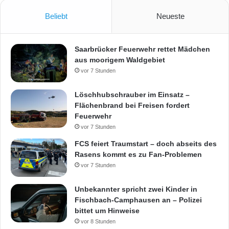
Beliebt
Neueste
Saarbrücker Feuerwehr rettet Mädchen
aus moorigem Waldgebiet
vor 7 Stunden
Löschhubschrauber im Einsatz –
Flächenbrand bei Freisen fordert
Feuerwehr
vor 7 Stunden
FCS feiert Traumstart – doch abseits des
Rasens kommt es zu Fan-Problemen
vor 7 Stunden
Unbekannter spricht zwei Kinder in
Fischbach-Camphausen an – Polizei
bittet um Hinweise
vor 8 Stunden