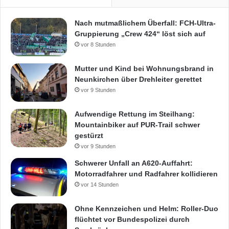
r
M
Nach mutmaßlichem Überfall: FCH-Ultra-
e
Gruppierung „Crew 424“ löst sich auf
r
vor 8 Stunden
z
i
Mutter und Kind bei Wohnungsbrand in
g
Neunkirchen über Drehleiter gerettet
!
vor 9 Stunden
Aufwendige Rettung im Steilhang:
Mountainbiker auf PUR-Trail schwer
gestürzt
vor 9 Stunden
Schwerer Unfall an A620-Auffahrt:
Motorradfahrer und Radfahrer kollidieren
vor 14 Stunden
Ohne Kennzeichen und Helm: Roller-Duo
flüchtet vor Bundespolizei durch