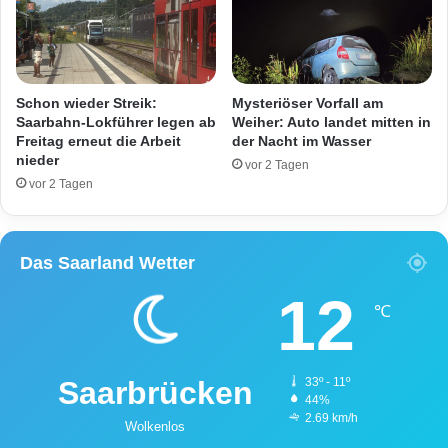
u
s
e
e
n
P
h
e
ä
r
Schon wieder Streik:
Mysteriöser Vorfall am
n
s
Saarbahn-Lokführer legen ab
Weiher: Auto landet mitten in
d
o
Freitag erneut die Arbeit
der Nacht im Wasser
l
nieder
n
vor 2 Tagen
e
v
vor 2 Tagen
r
o
(
n
3
Z
Das Saarland Wetter
1
u
)
g
12
f
e
℃
e
r
s
f
t
a
Saarbrücken
33º - 11º
s
44%
s
2.69 km/h
Wolkenlos
t