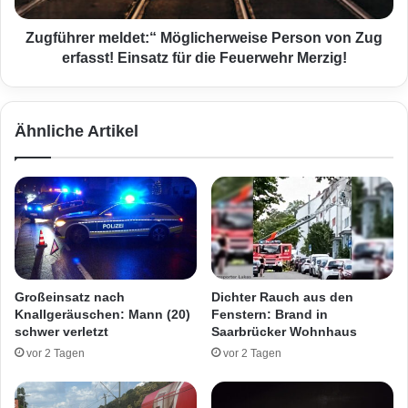
z
r
w
m
Zugführer meldet:“ Möglicherweise Person von Zug
e
e
erfasst! Einsatz für die Feuerwehr Merzig!
l
l
t
d
w
e
Ähnliche Artikel
e
t
i
:
t
“
g
M
e
ö
s
g
u
l
c
i
h
c
Großeinsatz nach
Dichter Rauch aus den
t
h
Knallgeräuschen: Mann (20)
Fenstern: Brand in
e
e
schwer verletzt
Saarbrücker Wohnhaus
n
r
vor 2 Tagen
vor 2 Tagen
F
w
r
e
a
i