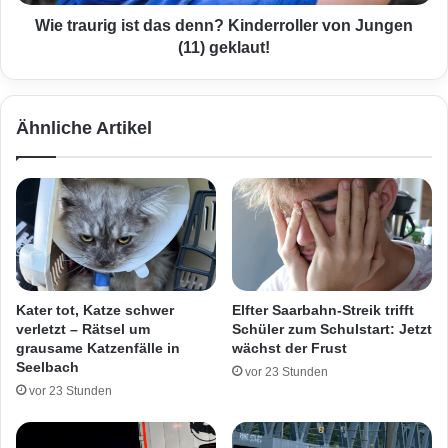
i
i
c
g
Wie traurig ist das denn? Kinderroller von Jungen
h
i
(11) geklaut!
t
s
a
t
u
d
Ähnliche Artikel
s
a
g
s
e
d
s
e
c
n
h
n
l
?
o
K
s
i
Kater tot, Katze schwer
Elfter Saarbahn-Streik trifft
s
n
verletzt – Rätsel um
Schüler zum Schulstart: Jetzt
e
d
grausame Katzenfälle in
wächst der Frust
n
e
Seelbach
vor 23 Stunden
-
r
vor 23 Stunden
4
r
T
o
i
l