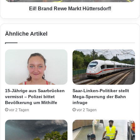
u
d
f
R
Eil! Brand Rewe Markt Hüttersdorf!
d
e
e
w
r
e
Ähnliche Artikel
B
M
4
a
1
r
9
k
-
t
F
H
a
ü
h
t
r
t
15-Jährige aus Saarbrücken
Saar-Linken-Politiker stellt
e
e
vermisst – Polizei bittet
Mega-Sperrung der Bahn
r
r
Bevölkerung um Mithilfe
infrage
i
s
vor 2 Tagen
vor 2 Tagen
n
d
s
o
c
r
h
f
w
!