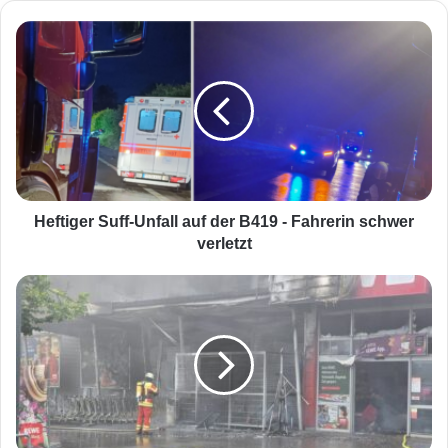
H
e
f
t
i
g
e
r
S
u
Heftiger Suff-Unfall auf der B419 - Fahrerin schwer
f
verletzt
f
-
E
U
i
n
l
f
!
a
B
l
r
l
a
a
n