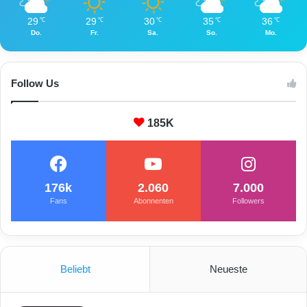
29
29
30
35
36
℃
℃
℃
℃
℃
Do.
Fr.
Sa.
So.
Mo.
Follow Us
185K
176k
2.060
7.000
Fans
Abonnenten
Followers
Beliebt
Neueste