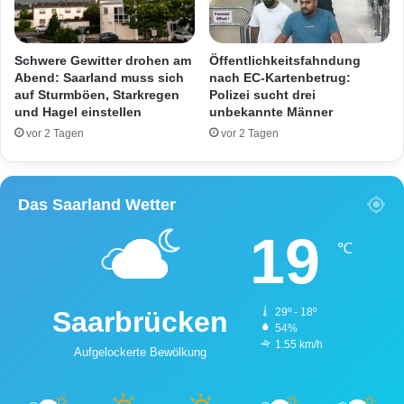
e
r
v
Schwere Gewitter drohen am
Öffentlichkeitsfahndung
e
Abend: Saarland muss sich
nach EC-Kartenbetrug:
r
auf Sturmböen, Starkregen
Polizei sucht drei
l
und Hagel einstellen
unbekannte Männer
e
vor 2 Tagen
vor 2 Tagen
t
z
t
Das Saarland Wetter
19
℃
Saarbrücken
29º - 18º
54%
1.55 km/h
Aufgelockerte Bewölkung