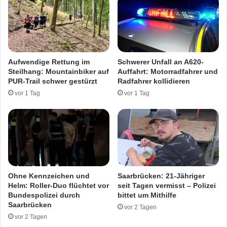
b
u
e
f
r
A
t
6
S
2
t
0
Aufwendige Rettung im
Schwerer Unfall an A620-
e
,
Steilhang: Mountainbiker auf
Auffahrt: Motorradfahrer und
i
A
PUR-Trail schwer gestürzt
Radfahrer kollidieren
l
6
vor 1 Tag
vor 1 Tag
h
u
a
n
n
d
g
A
h
8
i
-
n
R
a
e
Ohne Kennzeichen und
Saarbrücken: 21-Jähriger
b
t
Helm: Roller-Duo flüchtet vor
seit Tagen vermisst – Polizei
t
Bundespolizei durch
bittet um Mithilfe
Saarbrücken
u
vor 2 Tagen
n
vor 2 Tagen
g