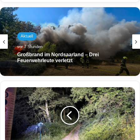
Aktuell
vor 7 Stunden
Großbrand im Nordsaarland – Drei
Feuerwehrleute verletzt
F
r
a
u
s
t
ü
r