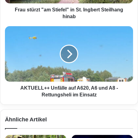
z
t
Frau stürzt "am Stiefel" in St. Ingbert Steilhang
"
hinab
a
m
A
S
K
t
T
i
U
e
E
f
L
e
L
l
+
"
+
i
U
AKTUELL++ Unfälle auf A620, A6 und A8 -
n
n
Rettungsheli im Einsatz
S
f
t
ä
.
l
Ähnliche Artikel
I
l
n
e
g
a