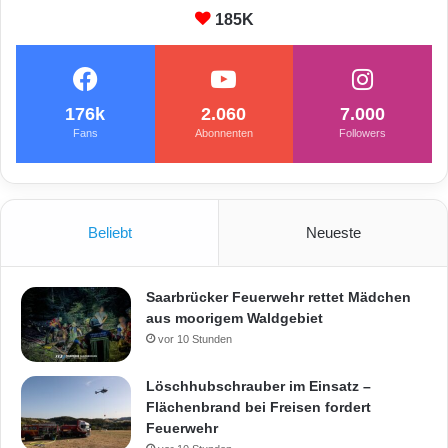
185K
176k
2.060
7.000
Fans
Abonnenten
Followers
Beliebt
Neueste
Saarbrücker Feuerwehr rettet Mädchen
aus moorigem Waldgebiet
vor 10 Stunden
Löschhubschrauber im Einsatz –
Flächenbrand bei Freisen fordert
Feuerwehr