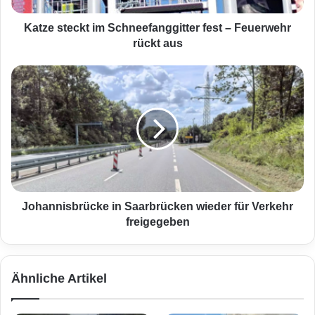
c
k
Katze steckt im Schneefanggitter fest – Feuerwehr
t
rückt aus
i
m
J
S
o
c
h
h
a
n
n
e
n
e
i
f
s
a
b
n
r
Johannisbrücke in Saarbrücken wieder für Verkehr
g
ü
freigegeben
g
c
i
k
t
e
Ähnliche Artikel
t
i
e
n
r
S