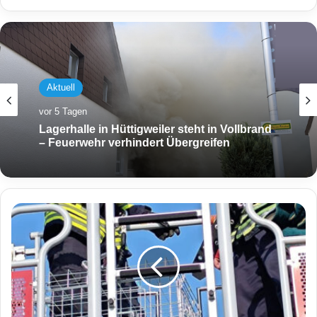
Aktuell
vor 5 Tagen
Lagerhalle in Hüttigweiler steht in Vollbrand
– Feuerwehr verhindert Übergreifen
K
a
t
z
e
s
t
e