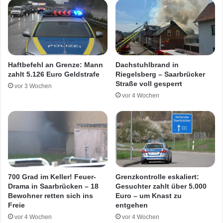
f
a
e
a
s
r
t
b
–
r
F
ü
Haftbefehl an Grenze: Mann
Dachstuhlbrand in
e
c
zahlt 5.126 Euro Geldstrafe
Riegelsberg – Saarbrücker
u
k
Straße voll gesperrt
vor 3 Wochen
e
e
vor 4 Wochen
r
n
w
w
e
i
h
e
r
d
r
e
ü
r
c
f
700 Grad im Keller! Feuer-
Grenzkontrolle eskaliert:
k
ü
Drama in Saarbrücken – 18
Gesuchter zahlt über 5.000
t
r
Bewohner retten sich ins
Euro – um Knast zu
a
Freie
entgehen
V
u
e
vor 4 Wochen
vor 4 Wochen