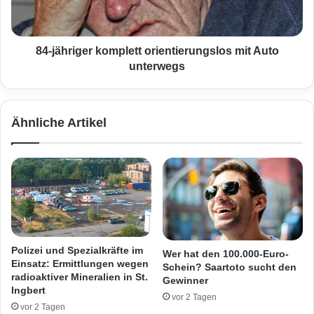
l
r
l
i
s
g
p
e
84-jähriger komplett orientierungslos mit Auto
e
r
unterwegs
r
k
r
o
u
m
Ähnliche Artikel
n
p
g
l
a
e
u
t
f
t
A
o
1
r
R
i
i
e
Polizei und Spezialkräfte im
Wer hat den 100.000-Euro-
c
n
Einsatz: Ermittlungen wegen
Schein? Saartoto sucht den
h
t
radioaktiver Mineralien in St.
Gewinner
t
i
Ingbert
vor 2 Tagen
u
e
vor 2 Tagen
n