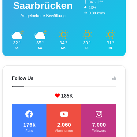
Saarbrücken
34º - 25º
13%
0.89 km/h
Aufgelockerte Bewölkung
32
35
34
30
31
℃
℃
℃
℃
℃
Sa.
So.
Mo.
Di.
Mi.
Follow Us
185K
176k
2.060
7.000
Fans
Abonnenten
Followers