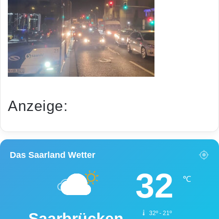
Anzeige:
Das Saarland Wetter
32
℃
Saarbrücken
32º - 21º