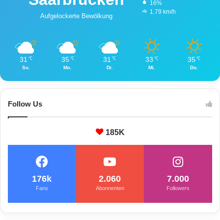
16%
1.79 km/h
Aufgelockerte Bewölkung
31
35
31
33
35
℃
℃
℃
℃
℃
So.
Mo.
Di.
Mi.
Do.
Follow Us
185K
176k
2.060
7.000
Fans
Abonnenten
Followers