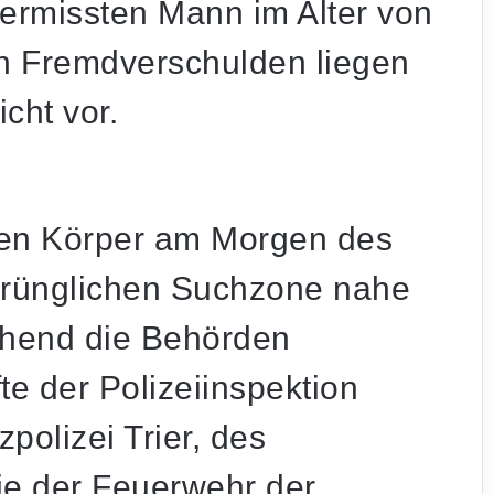
ermissten Mann im Alter von
in Fremdverschulden liegen
cht vor.
osen Körper am Morgen des
sprünglichen Suchzone nahe
hend die Behörden
te der Polizeiinspektion
polizei Trier, des
ie der Feuerwehr der