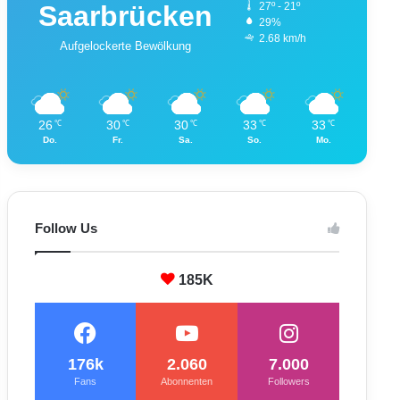
Saarbrücken
27º - 21º
29%
2.68 km/h
Aufgelockerte Bewölkung
26
30
30
33
33
℃
℃
℃
℃
℃
Do.
Fr.
Sa.
So.
Mo.
Follow Us
185K
176k
2.060
7.000
Fans
Abonnenten
Followers