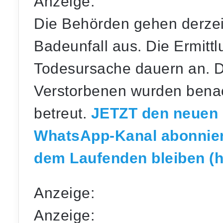
Anzeige:
Die Behörden gehen derzei
Badeunfall aus. Die Ermitt
Todesursache dauern an. D
Verstorbenen wurden benac
betreut.
JETZT den neuen B
WhatsApp-Kanal abonnie
dem Laufenden bleiben (hi
Anzeige:
Anzeige: