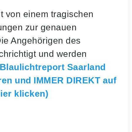
t von einem tragischen
lungen zur genauen
ie Angehörigen des
hrichtigt und werden
laulichtreport Saarland
Küchenbrand auf dem Eschberg: Zwei
ren und IMMER DIREKT auf
Personen mit Verdacht auf
Rauchgasvergiftung im Krankenhaus
er klicken)
Lebach: Kind schlägt Autotür gegen Wagen
– Zeugen gesucht
Haftbefehl an Grenze: Mann zahlt 5.126