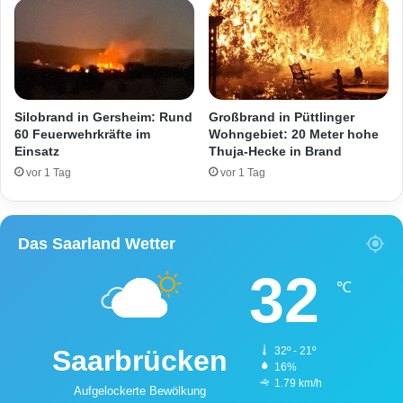
a
r
n
k
g
e
e
h
!
r
s
Silobrand in Gersheim: Rund
Großbrand in Püttlinger
u
60 Feuerwehrkräfte im
Wohngebiet: 20 Meter hohe
n
Einsatz
Thuja-Hecke in Brand
f
vor 1 Tag
vor 1 Tag
a
l
l
Das Saarland Wetter
f
l
32
u
℃
c
h
t
Saarbrücken
32º - 21º
i
16%
n
1.79 km/h
Aufgelockerte Bewölkung
d