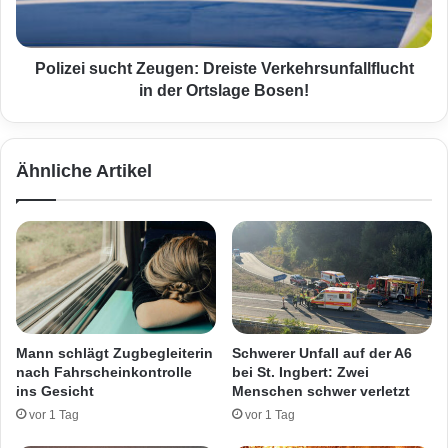
n
i
a
s
c
u
h
c
Polizei sucht Zeugen: Dreiste Verkehrsunfallflucht
B
h
in der Ortslage Bosen!
i
t
s
Z
s
e
Ähnliche Artikel
v
u
o
g
n
e
K
n
l
:
a
D
p
r
p
e
e
i
Mann schlägt Zugbegleiterin
Schwerer Unfall auf der A6
r
s
nach Fahrscheinkontrolle
bei St. Ingbert: Zwei
s
t
ins Gesicht
Menschen schwer verletzt
c
e
vor 1 Tag
vor 1 Tag
h
V
l
e