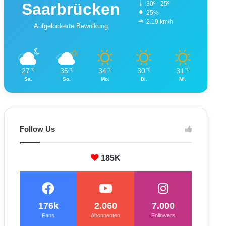
Saarbrücken
30º - 25º
25%
2.19 km/h
Aufgelockerte Bewölkung
27
35
34
30
31
℃
℃
℃
℃
℃
Sa.
So.
Mo.
Di.
Mi.
Follow Us
185K
176k
2.060
7.000
Fans
Abonnenten
Followers