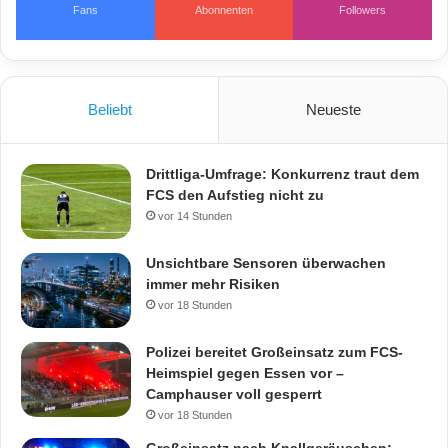
f
Fans
Abonnenten
Followers
Beliebt
Neueste
Drittliga-Umfrage: Konkurrenz traut dem
FCS den Aufstieg nicht zu
vor 14 Stunden
Unsichtbare Sensoren überwachen
immer mehr Risiken
vor 18 Stunden
Polizei bereitet Großeinsatz zum FCS-
Heimspiel gegen Essen vor –
Camphauser voll gesperrt
vor 18 Stunden
Großeinsatz nach Knallgeräuschen: