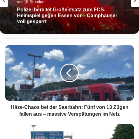
vor 18 Stunden
Polizei bereitet Großeinsatz zum FCS-
Heimspiel gegen Essen vor – Camphauser
voll gesperrt
H
i
t
z
e
-
C
h
a
o
Hitze-Chaos bei der Saarbahn: Fünf von 13 Zügen
s
fallen aus – massive Verspätungen im Netz
b
e
G
i
o