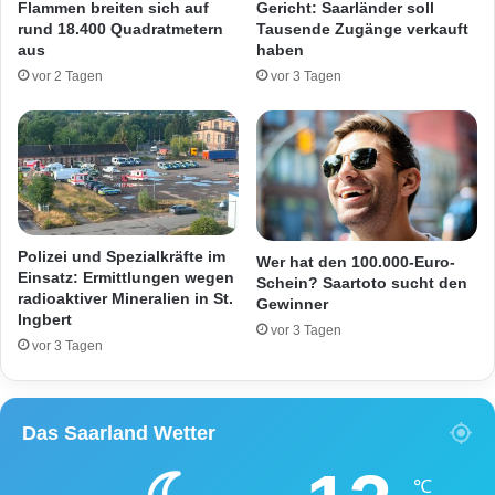
Flammen breiten sich auf
Gericht: Saarländer soll
ü
e
rund 18.400 Quadratmetern
Tausende Zugänge verkauft
g
i
aus
haben
e
d
vor 2 Tagen
vor 3 Tagen
n
e
f
c
a
k
l
t
l
b
e
e
n
i
a
K
Polizei und Spezialkräfte im
Wer hat den 100.000-Euro-
u
o
Einsatz: Ermittlungen wegen
Schein? Saartoto sucht den
s
radioaktiver Mineralien in St.
n
Gewinner
Ingbert
–
t
vor 3 Tagen
m
r
vor 3 Tagen
a
o
s
l
s
l
Das Saarland Wetter
i
e
v
g
e
a
℃