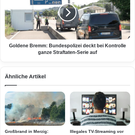
d
l
e
d
r
e
S
n
a
e
a
B
r
r
b
e
Goldene Bremm: Bundespolizei deckt bei Kontrolle
a
m
ganze Straftaten-Serie auf
h
m
n
:
:
B
Ähnliche Artikel
F
u
ü
n
n
d
f
e
v
s
o
p
n
o
1
l
3
i
Großbrand in Merzig:
Illegales TV-Streaming vor
Z
z