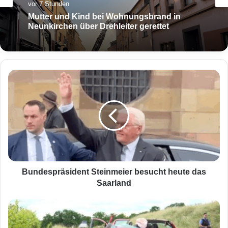
vor 7 Stunden
Mutter und Kind bei Wohnungsbrand in
Neunkirchen über Drehleiter gerettet
B
u
n
d
e
s
p
r
ä
s
Bundespräsident Steinmeier besucht heute das
i
Saarland
d
e
T
n
ö
t
d