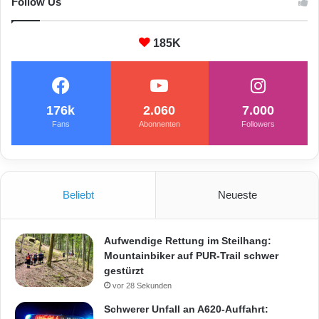
Follow Us
t
D
185K
ä
m
p
f
e
176k
2.060
7.000
v
Fans
Abonnenten
Followers
o
n
C
h
l
Beliebt
Neueste
o
r
t
Aufwendige Rettung im Steilhang:
a
Mountainbiker auf PUR-Trail schwer
b
gestürzt
l
vor 28 Sekunden
e
Schwerer Unfall an A620-Auffahrt:
t