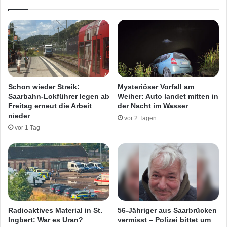
m
z
S
a
a
u
a
f
r
W
l
e
a
r
n
t
Schon wieder Streik:
Mysteriöser Vorfall am
d
s
Saarbahn-Lokführer legen ab
Weiher: Auto landet mitten in
:
t
Freitag erneut die Arbeit
der Nacht im Wasser
L
o
nieder
vor 2 Tagen
e
f
vor 1 Tag
s
f
e
h
r
o
m
f
e
i
l
n
d
S
e
t
Radioaktives Material in St.
56-Jähriger aus Saarbrücken
n
.
Ingbert: War es Uran?
vermisst – Polizei bittet um