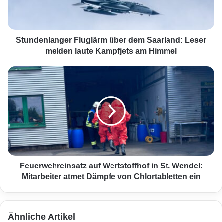
n
l
a
n
Stundenlanger Fluglärm über dem Saarland: Leser
g
melden laute Kampfjets am Himmel
e
r
F
F
e
l
u
u
e
g
r
l
w
ä
e
r
h
m
r
ü
e
Feuerwehreinsatz auf Wertstoffhof in St. Wendel:
b
i
Mitarbeiter atmet Dämpfe von Chlortabletten ein
e
n
r
s
d
a
Ähnliche Artikel
e
t