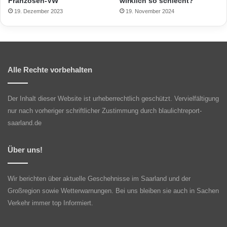
Franzosen-VW
wirklich so schlecht?
19. Dezember 2023
19. November 2024
Alle Rechte vorbehalten
Der Inhalt dieser Website ist urheberrechtlich geschützt. Vervielfältigung
nur nach vorheriger schriftlicher Zustimmung durch blaulichtreport-
saarland.de
Über uns!
Wir berichten über aktuelle Geschehnisse im Saarland und der
Großregion sowie Wetterwarnungen. Bei uns bleiben sie auch in Sachen
Verkehr immer top Informiert.