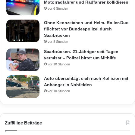
Motorradfahrer und Radfahrer kollidieren
t
vor 6 Stunden
e
n
Ohne Kennzeichen und Helm: Roller-Duo
e
flüchtet vor Bundespolizei durch
i
Saarbrücken
n
vor 8 Stunden
Saarbrücken: 21-Jähriger seit Tagen
vermisst – Polizei bittet um Mithilfe
vor 10 Stunden
Auto überschlägt sich nach Kollision mit
Anhänger in Nohfelden
vor 10 Stunden
Zufällige Beiträge