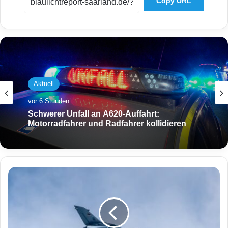
Copy URL
Aktuell
vor 6 Stunden
Schwerer Unfall an A620-Auffahrt:
Motorradfahrer und Radfahrer kollidieren
S
t
u
n
d
e