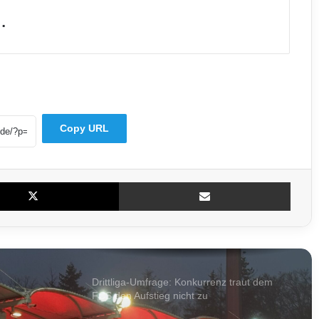
.
Radioaktives Material in St. Ingbert: War es
Uran?
56-Jähriger aus Saarbrücken vermisst –
Polizei bittet um Hinweise
Copy URL
Großrazzia auch im Saarland: Ermittler
gehen gegen mutmaßliche Schleuserbande
vor
X
Teile per E-Mail
Illegales TV-Streaming vor Gericht:
Saarländer soll Tausende Zugänge verkauft
haben
Drittliga-Umfrage: Konkurrenz traut dem
FCS den Aufstieg nicht zu