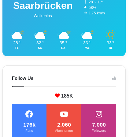
Saarbrücken
28º - 11º
58%
1.75 km/h
Wolkenlos
28
32
35
36
33
℃
℃
℃
℃
℃
Fr.
Sa.
So.
Mo.
Di.
Follow Us
185K
176k
2.060
7.000
Fans
Abonnenten
Followers