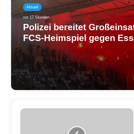
Aktuell
vor 17 Stunden
Polizei bereitet Großeins
FCS-Heimspiel gegen Ess
– Camphauser voll gesper
D
i
e
b