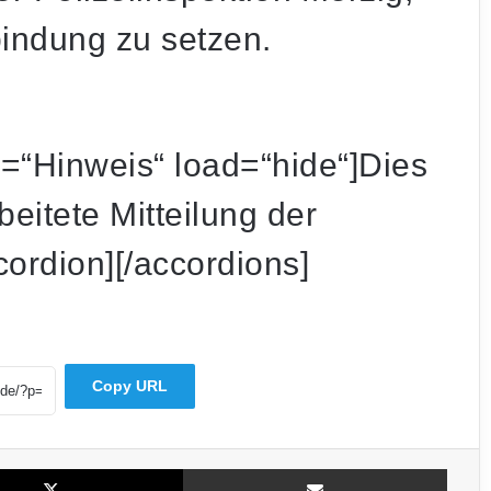
indung zu setzen.
Mysteriöser Vorfall am Weiher: Auto landet
mitten in der Nacht im Wasser
le=“Hinweis“ load=“hide“]Dies
beitete Mitteilung der
Radioaktives Material in St. Ingbert: War es
Uran?
cordion][/accordions]
56-Jähriger aus Saarbrücken vermisst –
Polizei bittet um Hinweise
Copy URL
Großrazzia auch im Saarland: Ermittler
gehen gegen mutmaßliche Schleuserbande
vor
X
Teile per E-Mail