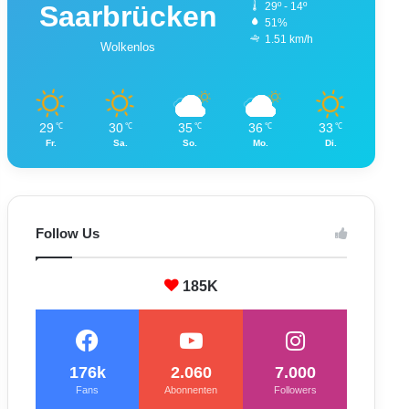
Saarbrücken
29º - 14º
51%
1.51 km/h
Wolkenlos
29
30
35
36
33
℃
℃
℃
℃
℃
Fr.
Sa.
So.
Mo.
Di.
Follow Us
185K
176k
2.060
7.000
Fans
Abonnenten
Followers