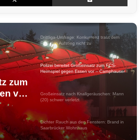
Lagerhalle in Hüttigweiler steht in Vollbrand
– Feuerwehr verhindert Übergreifen
Drittliga-Umfrage: Konkurrenz traut dem
FCS den Aufstieg nicht zu
Polizei bereitet Großeinsatz zum FCS-
Heimspiel gegen Essen vor – Camphauser
voll gesperrt
atz zum
en vor
Großeinsatz nach Knallgeräuschen: Mann
(20) schwer verletzt
rt
Dichter Rauch aus den Fenstern: Brand in
Saarbrücker Wohnhaus