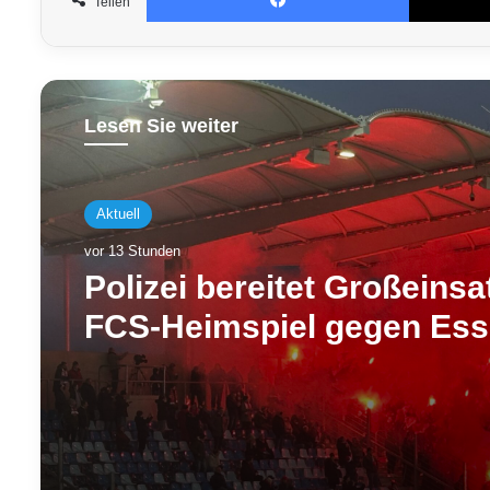
Teilen
Lesen Sie weiter
Aktuell
vor 13 Stunden
Polizei bereitet Großeins
FCS-Heimspiel gegen Ess
– Camphauser voll gesper